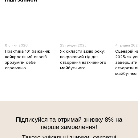
8 січня 2026
25 грудня 2025
4 грудня 20
Практика 101 бажання:
Як скласти візію року:
Сценарій н
найпростіший спосіб
покроковий гід для
2025: як у
зрозуміти себе
створення натхненного
завершити 
справжню
майбутнього
створити в
майбутньо
Підписуйся та отримай знижку 8% на
перше замовлення!
Також: унікальні знижки, секретні