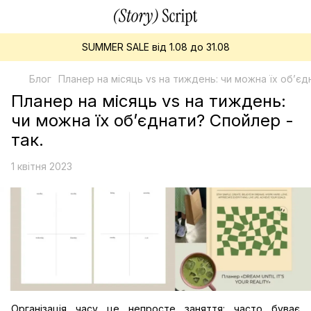
SUMMER SALE від 1.08 до 31.08
Блог
Планер на місяць vs на тиждень: чи можна їх об’єд
Планер на місяць vs на тиждень:
чи можна їх об’єднати? Спойлер -
так.
1 квітня 2023
Організація часу це непросте заняття: часто буває