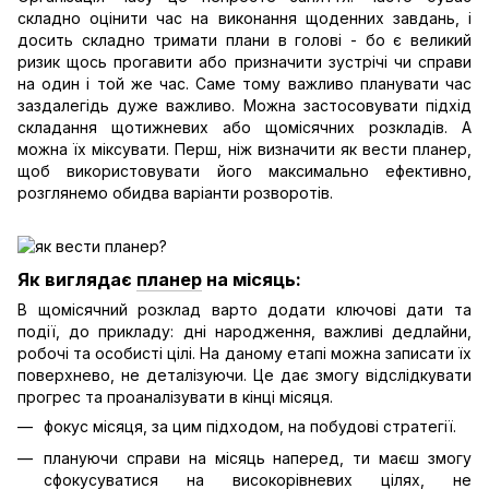
складно оцінити час на виконання щоденних завдань, і
досить складно тримати плани в голові - бо є великий
ризик щось прогавити або призначити зустрічі чи справи
на один і той же час. Саме тому важливо планувати час
заздалегідь дуже важливо. Можна застосовувати підхід
складання щотижневих або щомісячних розкладів. А
можна їх міксувати. Перш, ніж визначити як вести планер,
щоб використовувати його максимально ефективно,
розглянемо обидва варіанти розворотів.
Як виглядає
планер
на місяць:
В щомісячний розклад варто додати ключові дати та
події, до прикладу: дні народження, важливі дедлайни,
робочі та особисті цілі. На даному етапі можна записати їх
поверхнево, не деталізуючи. Це дає змогу відслідкувати
прогрес та проаналізувати в кінці місяця.
фокус місяця, за цим підходом, на побудові стратегії.
плануючи справи на місяць наперед, ти маєш змогу
сфокусуватися на високорівневих цілях, не