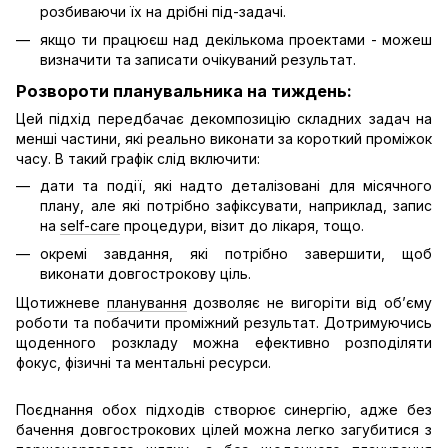
розбиваючи їх на дрібні під-задачі.
якщо ти працюєш над декількома проектами - можеш
визначити та записати очікуваний результат.
Розвороти планувальника на тиждень:
Цей підхід передбачає декомпозицію складних задач на
менші частини, які реально виконати за короткий проміжок
часу. В такий графік слід включити:
дати та події, які надто деталізовані для місячного
плану, але які потрібно зафіксувати, наприклад, запис
на
self-care
процедури, візит до лікаря, тощо.
окремі завдання, які потрібно завершити, щоб
виконати довгострокову ціль.
Щотижневе
планування
дозволяє не вигоріти від об’єму
роботи та побачити проміжний результат. Дотримуючись
щоденного розкладу можна ефективно розподіляти
фокус, фізичні та ментальні ресурси.
Поєднання обох підходів створює синергію, адже без
бачення довгострокових цілей можна легко загубитися з