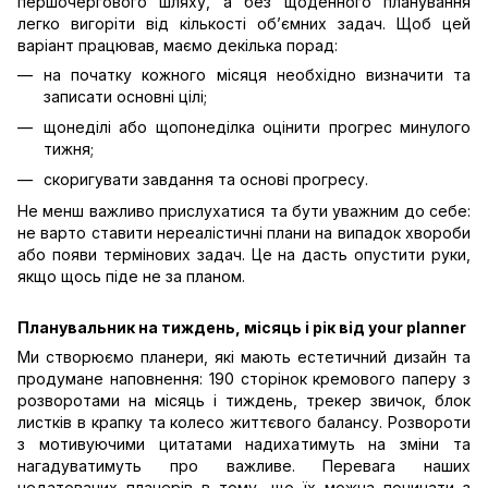
першочергового шляху, а без щоденного планування
легко вигоріти від кількості об’ємних задач. Щоб цей
варіант працював, маємо декілька порад:
на початку кожного місяця необхідно визначити та
записати основні цілі;
щонеділі або щопонеділка оцінити прогрес минулого
тижня;
скоригувати завдання та основі прогресу.
Не менш важливо прислухатися та бути уважним до себе:
не варто ставити нереалістичні плани на випадок хвороби
або появи термінових задач. Це на дасть опустити руки,
якщо щось піде не за планом.
Планувальник на тиждень, місяць і рік від your planner
Ми створюємо планери, які мають естетичний дизайн та
продумане наповнення: 190 сторінок кремового паперу з
розворотами на місяць і тиждень, трекер звичок, блок
листків в крапку та колесо життєвого балансу. Розвороти
з мотивуючими цитатами надихатимуть на зміни та
нагадуватимуть про важливе. Перевага наших
недатованих планерів в тому, що їх можна починати з