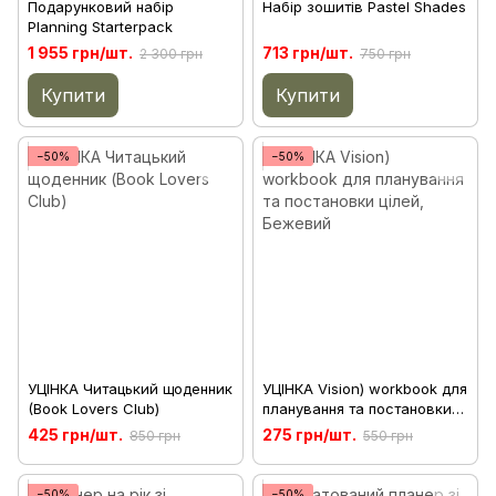
Подарунковий набір
Набір зошитів Pastel Shades
Planning Starterpack
1 955 грн/шт.
713 грн/шт.
2 300 грн
750 грн
Купити
Купити
−50%
−50%
УЦІНКА Читацький щоденник
УЦІНКА Vision) workbook для
(Book Lovers Club)
планування та постановки
цілей
425 грн/шт.
275 грн/шт.
850 грн
550 грн
−50%
−50%