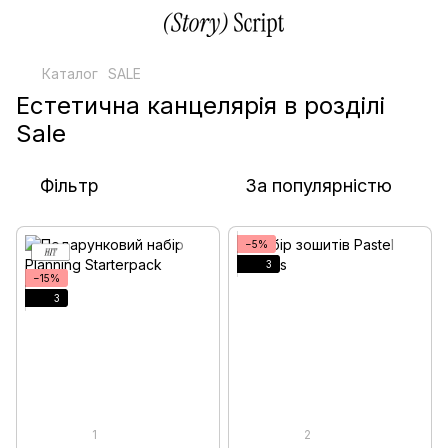
Каталог
SALE
Естетична канцелярія в розділі
Sale
Фільтр
За популярністю
−5%
3
−15%
3
1
2