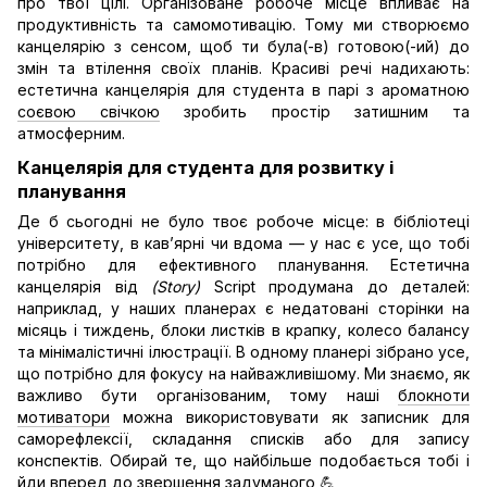
про твої цілі. Організоване робоче місце впливає на
продуктивність та самомотивацію. Тому ми створюємо
канцелярію з сенсом, щоб ти була(-в) готовою(-ий) до
змін та втілення своїх планів. Красиві речі надихають:
естетична канцелярія для студента в парі з ароматною
соєвою свічкою
зробить простір затишним та
атмосферним.
Канцелярія для студента для розвитку і
планування
Де б сьогодні не було твоє робоче місце: в бібліотеці
університету, в кав’ярні чи вдома — у нас є усе, що тобі
потрібно для ефективного планування. Естетична
канцелярія від
(Story)
Script продумана до деталей:
наприклад, у наших планерах є недатовані сторінки на
місяць і тиждень, блоки листків в крапку, колесо балансу
та мінімалістичні ілюстрації. В одному планері зібрано усе,
що потрібно для фокусу на найважливішому. Ми знаємо, як
важливо бути організованим, тому наші
блокноти
мотиватори
можна використовувати як записник для
саморефлексії, складання списків або для запису
конспектів. Обирай те, що найбільше подобається тобі і
йди вперед до звершення задуманого 💪