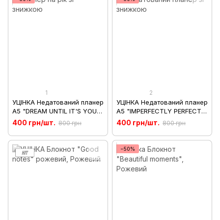
1
2
УЦІНКА Недатований планер
УЦІНКА Недатований планер
A5 "DREAM UNTIL IT'S YOUR
A5 "IMPERFECTLY PERFECT"
REALITY" бежевий
бежевий
400 грн/шт.
400 грн/шт.
800 грн
800 грн
−50%