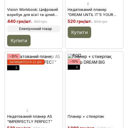
8
Vision Workbook: Цифровий
Недатований планер
воркбук для візії та цілей
"DREAM UNTIL IT'S YOUR
(Електронний товар PDF)
REALITY"
440 грн/шт.
520 грн/шт.
550 грн
800 грн
Електронний товар
Купити
Купити
−35%
−10%
ЗАЛИШИЛОСЯ 22 ДНІ
3
3
2
Недатований планер A5
Планер + стікерпак
"IMPERFECTLY PERFECT"