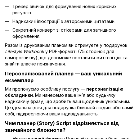
Трекер звичок для формування нових корисних
ритуалів.
Надихаючі ілюстрації з авторськими цитатами.
Секретний конверт зі стікерами для затишного
оформлення.
Разом із друкованим планом ви отримуєте у подарунок
Lifestyle Workbook
у PDF-форматі (75 сторінок для
саморозвитку), що допоможе поставити життєві цілі та
знайти власне призначення.
Персоналізований планер — ваш унікальний
екземпляр
Ми пропонуємо особливу послугу —
персоналізацію
обкладинки
. Ми нанесемо ваше ім’я або будь-яку
надихаючу фразу, що зробить ваш щоденник унікальним.
Це ідеальна ідея для подарунка близькій людині або самій
собі, підкреслюючи вашу індивідуальність.
Чим планер (Story) Script відрізняється від
звичайного блокнота?
Недатований формат:
Починайте вести з будь-якої