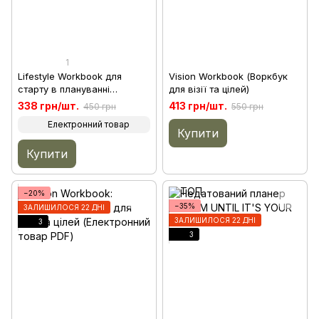
1
Lifestyle Workbook для
Vision Workbook (Воркбук
старту в плануванні
для візії та цілей)
(електронний товар pdf)
338 грн/шт.
413 грн/шт.
450 грн
550 грн
Електронний товар
Купити
Купити
−20%
−35%
ЗАЛИШИЛОСЯ 22 ДНІ
ЗАЛИШИЛОСЯ 22 ДНІ
3
3