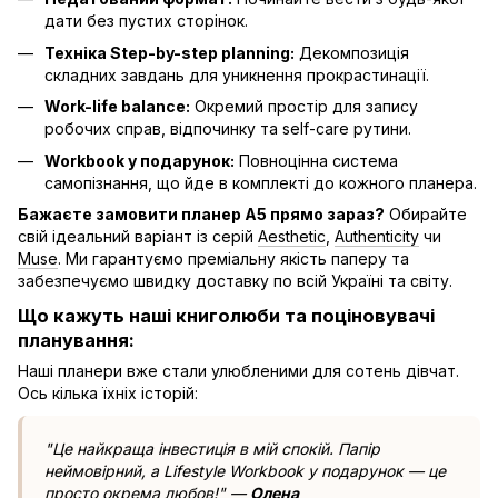
дати без пустих сторінок.
Техніка Step-by-step planning:
Декомпозиція
складних завдань для уникнення прокрастинації.
Work-life balance:
Окремий простір для запису
робочих справ, відпочинку та self-care рутини.
Workbook у подарунок:
Повноцінна система
самопізнання, що йде в комплекті до кожного планера.
Бажаєте замовити планер А5 прямо зараз?
Обирайте
свій ідеальний варіант із серій
Aesthetic
,
Authenticity
чи
Muse
. Ми гарантуємо преміальну якість паперу та
забезпечуємо швидку доставку по всій Україні та світу.
Що кажуть наші книголюби та поціновувачі
планування:
Наші планери вже стали улюбленими для сотень дівчат.
Ось кілька їхніх історій:
"Це найкраща інвестиція в мій спокій. Папір
неймовірний, а Lifestyle Workbook у подарунок — це
просто окрема любов!" —
Олена