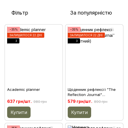
Фільтр
За популярністю
−35%
−35%
ЗАЛИШИЛОСЯ 22 ДНІ
ЗАЛИШИЛОСЯ 22 ДНІ
3
3
Academic planner
Щоденник рефлексії "The
Reflection Journal"
(Блакитний)
637 грн/шт.
579 грн/шт.
980 грн
890 грн
Купити
Купити
−35%