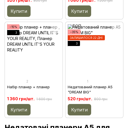
520 грн/шт.
1 080 грн/шт.
800 грн
1 200 грн
Купити
Купити
−15%
−35%
3
ЗАЛИШИЛОСЯ 22 ДНІ
3
2
1
Набір планер + планер
Недатований планер A5
"DREAM BIG"
1 360 грн/шт.
520 грн/шт.
1 600 грн
800 грн
Купити
Купити
Недатовані планери A5 для