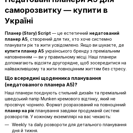
саморозвитку — купити в
Україні
Планер (Story) Script
— це естетичний
недатований
планер A5
, створений для тих, хто хоче системно
планувати рік та жити усвідомлено. Якщо ви шукаєте, де
купити планер А5
українського бренду з преміальним
наповненням — ви у правильному місці. Наші планери
допомагають відсіяти другорядне, щоб зосередитися на
найважливішому та жити повноцінним життям без стресу.
Що всередині щоденника планування
(недатованого планера A5)?
Наші планери поєднують стильний дизайн та преміальний
шведський папір Munken кремового відтінку, який не
просвічує чорнило. Формат розрахований на повноцінний
планер на рік
планування завдяки продуманій системі
розворотів. У кожному екземплярі на вас чекають:
Weekly та daily розвороти для детального планування
дня й тижня.