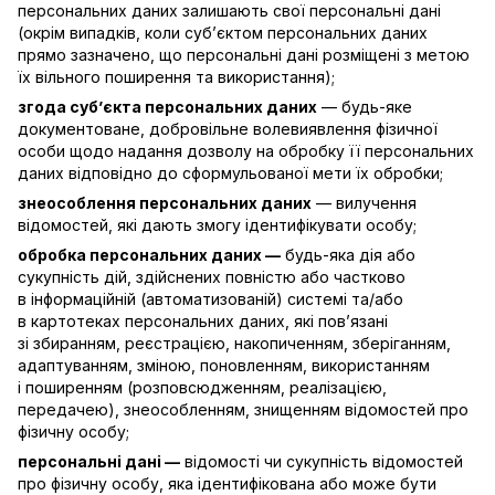
персональних даних залишають свої персональні дані
(окрім випадків, коли суб’єктом персональних даних
прямо зазначено, що персональні дані розміщені з метою
їх вільного поширення та використання);
згода суб’єкта персональних даних
— будь-яке
документоване, добровільне волевиявлення фізичної
особи щодо надання дозволу на обробку її персональних
даних відповідно до сформульованої мети їх обробки;
знеособлення персональних даних
— вилучення
відомостей, які дають змогу ідентифікувати особу;
обробка персональних даних —
будь-яка дія або
сукупність дій, здійснених повністю або частково
в інформаційній (автоматизованій) системі та/або
в картотеках персональних даних, які пов’язані
зі збиранням, реєстрацією, накопиченням, зберіганням,
адаптуванням, зміною, поновленням, використанням
і поширенням (розповсюдженням, реалізацією,
передачею), знеособленням, знищенням відомостей про
фізичну особу;
персональні дані —
відомості чи сукупність відомостей
про фізичну особу, яка ідентифікована або може бути