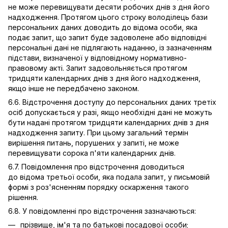
не може перевищувати десяти робочих днів з дня його
надходження. Протягом цього строку володілець бази
персональних даних доводить до відома особи, яка
подає запит, що запит буде задоволене або відповідні
персональні дані не підлягають наданню, із зазначенням
підстави, визначеної у відповідному нормативно-
правовому акті. Запит задовольняється протягом
тридцяти календарних днів з дня його надходження,
якщо інше не передбачено законом.
6.6. Відстрочення доступу до персональних даних третіх
осіб допускається у разі, якщо необхідні дані не можуть
бути надані протягом тридцяти календарних днів з дня
надходження запиту. При цьому загальний термін
вирішення питань, порушених у запиті, не може
перевищувати сорока п'яти календарних днів.
6.7. Повідомлення про відстрочення доводиться
до відома третьої особи, яка подала запит, у письмовій
формі з роз'ясненням порядку оскарження такого
рішення.
6.8. У повідомленні про відстрочення зазначаються:
прізвище, ім'я та по батькові посадової особи;