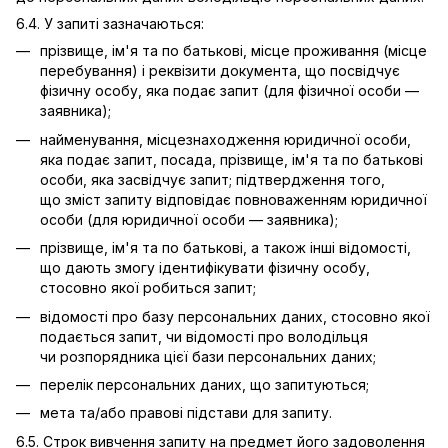
6.4. У запиті зазначаються:
прізвище, ім'я та по батькові, місце проживання (місце
перебування) і реквізити документа, що посвідчує
фізичну особу, яка подає запит (для фізичної особи —
заявника);
найменування, місцезнаходження юридичної особи,
яка подає запит, посада, прізвище, ім'я та по батькові
особи, яка засвідчує запит; підтвердження того,
що зміст запиту відповідає повноваженням юридичної
особи (для юридичної особи — заявника);
прізвище, ім'я та по батькові, а також інші відомості,
що дають змогу ідентифікувати фізичну особу,
стосовно якої робиться запит;
відомості про базу персональних даних, стосовно якої
подається запит, чи відомості про володільця
чи розпорядника цієї бази персональних даних;
перелік персональних даних, що запитуються;
мета та/або правові підстави для запиту.
6.5. Строк вивчення запиту на предмет його задоволення