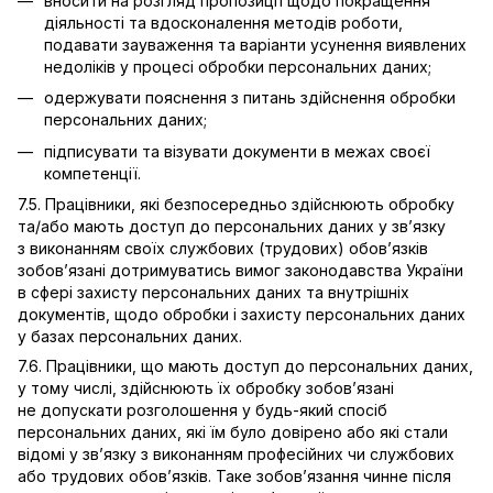
вносити на розгляд пропозиції щодо покращення
діяльності та вдосконалення методів роботи,
подавати зауваження та варіанти усунення виявлених
недоліків у процесі обробки персональних даних;
одержувати пояснення з питань здійснення обробки
персональних даних;
підписувати та візувати документи в межах своєї
компетенції.
7.5. Працівники, які безпосередньо здійснюють обробку
та/або мають доступ до персональних даних у зв’язку
з виконанням своїх службових (трудових) обов’язків
зобов’язані дотримуватись вимог законодавства України
в сфері захисту персональних даних та внутрішніх
документів, щодо обробки і захисту персональних даних
у базах персональних даних.
7.6. Працівники, що мають доступ до персональних даних,
у тому числі, здійснюють їх обробку зобов’язані
не допускати розголошення у будь-який спосіб
персональних даних, які їм було довірено або які стали
відомі у зв’язку з виконанням професійних чи службових
або трудових обов’язків. Таке зобов’язання чинне після