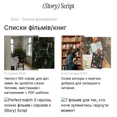
Блог
Списки фільмів/книг
Списки фільмів/книг
15 грудня 2025
8 листопада 2025
Чекліст 100 справ для цієї
Осінні вечори з книгою:
зими: як зробити сезон
добірка для затишного
теплим, змістовним і
читання
натхненним + PDF шаблон