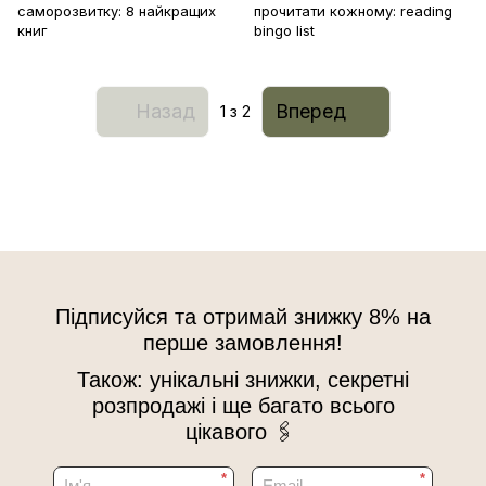
саморозвитку: 8 найкращих
прочитати кожному: reading
книг
bingo list
Назад
Вперед
1
з 2
Підписуйся та отримай знижку 8% на
перше замовлення!
Також: унікальні знижки, секретні
розпродажі і ще багато всього
цікавого 🖇
*
*