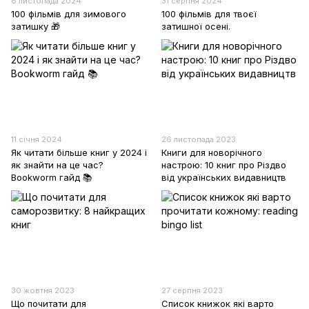
6 листопада 2024
31 серпня 2024
100 фільмів для зимового
100 фільмів для твоєї
затишку 🎁
затишної осені.
11 січня 2024
26 листопада 2023
Як читати більше книг у 2024 і
Книги для новорічного
як знайти на це час?
настрою: 10 книг про Різдво
Bookworm гайд 📚
від українських видавництв
30 жовтня 2023
27 серпня 2023
Що почитати для
Список книжок які варто