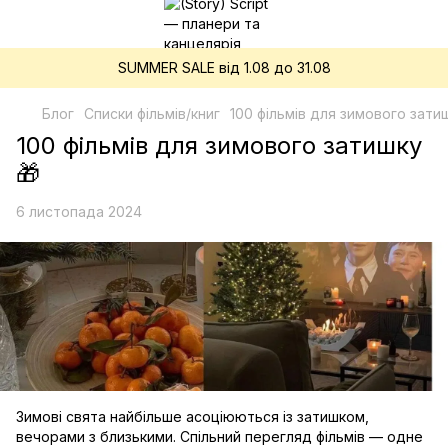
SUMMER SALE від 1.08 до 31.08
Блог
Списки фільмів/книг
100 фільмів для зимового зати
100 фільмів для зимового затишку
🎁
6 листопада 2024
Зимові свята найбільше асоціюються із затишком,
вечорами з близькими. Спільний перегляд фільмів — одне