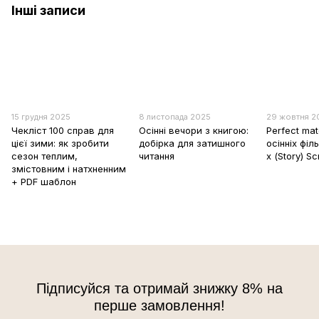
Інші записи
15 грудня 2025
8 листопада 2025
29 жовтня 2
Чекліст 100 справ для
Осінні вечори з книгою:
Perfect mat
цієї зими: як зробити
добірка для затишного
осінніх філ
сезон теплим,
читання
х (Story) Sc
змістовним і натхненним
+ PDF шаблон
Підписуйся та отримай знижку 8% на
перше замовлення!