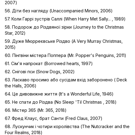
2007)
56. Діти без нагляду (Unaccompanied Minors, 2006)
57. Коли Гаррі зустрів Саллі (When Harry Met Sally... , 1989)
58. Подорож до Різдвяної зірки (Journey to the Christmas
Star, 2012)
59. Дуже Мюрреєвське Різдво (A Very Murray Christmas,
2015)
60. Пінгвіни містера Поппера (Mr. Popper's Penguins, 2011)
61. Сім'я напрокат (Borrowed hearts, 1997)
62. Снігові пси (Snow Dogs, 2002)
63. Ласкаво просимо або сусідам вхід заборонено ( Deck
the Halls, 2006)
64. Це дивовижне життя (It's a Wonderful Life, 1946)
65. Не спати до Різдва (No Sleep 'Til Christmas , 2018)
66. Містер 365 (Mr. 365, 2018)
67. Фред Клаус, брат Санти (Fred Claus, 2007)
68. Лускунчик і чотири королівства (The Nutcracker and the
Four Realms, 2018)