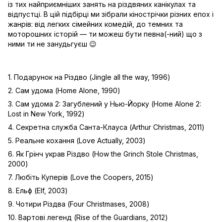
із тих найприємніших занять на різдвяних канікулах та
відпустці. В цій підбірці ми зібрали кінострічки різних епох і
жанрів: від легких сімейних комедій, до темних та
моторошних історій — ти можеш бути певна(-ний) що з
ними ти не занудьгуєш 😉
1. Подарунок на Різдво (Jingle all the way, 1996)
2. Сам удома (Home Alone, 1990)
3. Сам удома 2: Загублений у Нью-Йорку (Home Alone 2:
Lost in New York, 1992)
4. Секретна служба Санта-Клауса (Arthur Christmas, 2011)
5. Реальне кохання (Love Actually, 2003)
6. Як Грінч украв Різдво (How the Grinch Stole Christmas,
2000)
7. Любіть Куперів (Love the Coopers, 2015)
8. Ельф (Elf, 2003)
9. Чотири Різдва (Four Christmases, 2008)
10. Вартові легенд (Rise of the Guardians, 2012)