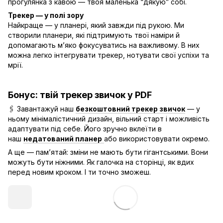
прогулянка з кавою — твоя маленька “дякую” собі.
Трекер — у полі зору
Найкраще — у планері, який завжди під рукою. Ми
створили планери, які підтримують твої наміри й
допомагають м’яко фокусуватись на важливому. В них
можна легко інтегрувати трекер, нотувати свої успіхи та
мрії.
Бонус: твій трекер звичок у PDF
🖇️ Завантажуй наш
безкоштовний трекер звичок
— у
ньому мінімалістичний дизайн, вільний старт і можливість
адаптувати під себе. Його зручно вклеїти в
наш
недатований планер
або використовувати окремо.
А ще — пам’ятай: зміни не мають бути гігантськими. Вони
можуть бути ніжними. Як галочка на сторінці, як вдих
перед новим кроком. І ти точно зможеш.