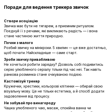
Поради для ведення трекера звичок
Створи асоціацію
Звичка має бути не тягарем, а приємним ритуалом.
Поєднуй її з речами, які викликають радість — і вона
стане частиною життя природно.
Почни з малого
Розбий звичку на мінікроки. 5 хвилин — це вже достатньо,
щоб почати. Найскладніше — саме старт.
Зроби звичку привабливою
Не хочеться робити зарядку? Дозволь собі подивитись
серію улюбленого серіалу тільки під час неї. Так навіть
ранкова розминка стане очікуваною подією.
Кастомізуй трекер
Кружечки, хрестики, кольорові клітинки — обирай свою
візуальну мову. Це не тільки естетика, а й спосіб додати
задоволення від процесу.
Не забувай про винагороду
Чашка улюбленого чаю, масаж, спокійна ванна чи