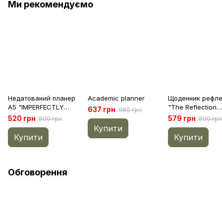
Ми рекомендуємо
Недатований планер
Academic planner
Щоденник рефле
A5 "IMPERFECTLY
"The Reflection
637 грн
980 грн
PERFECT"
Journal" (Блакит
520 грн
579 грн
800 грн
890 грн
Купити
Купити
Купити
Обговорення