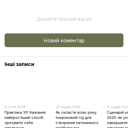
Додайте перший відгук
Новий коментар
Інші записи
8 січня 2026
25 грудня 2025
4 грудня 20
Практика 101 бажання:
Як скласти візію року:
Сценарій н
найпростіший спосіб
покроковий гід для
2025: як у
зрозуміти себе
створення натхненного
завершити 
справжню
майбутнього
створити в