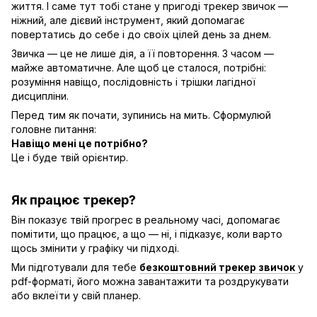
життя. І саме тут тобі стане у пригоді трекер звичок —
ніжний, але дієвий інструмент, який допомагає
повертатись до себе і до своїх цілей день за днем.
Звичка — це не лише дія, а її повторення. З часом —
майже автоматичне. Але щоб це сталося, потрібні:
розуміння навіщо, послідовність і трішки лагідної
дисципліни.
Перед тим як почати, зупинись на мить. Сформулюй
головне питання:
Навіщо мені це потрібно?
Це і буде твій орієнтир.
Як працює трекер?
Він показує твій прогрес в реальному часі, допомагає
помітити, що працює, а що — ні, і підказує, коли варто
щось змінити у графіку чи підході.
Ми підготували для тебе
безкоштовний трекер звичок
у
pdf-форматі, його можна завантажити та роздрукувати
або вклеїти у свій планер.