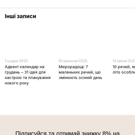
Інші записи
1 грудня 2025
19 вересня 2025
14 липня 20
Адвент календар на
Мікрорадощі: 7
10 речей, я
грудень – 31 ідея для
маленьких речей, що
літо особл
настрою та планування
змінюють осінній день
нового року
Підписуйся та отримай знижку 8% на