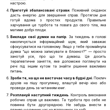
настрою.
Приготуй збалансовані страви
. Поживний сніданок
дасть енергію для звершення справ. Протягом дня
готуй вдома з простих продуктів. Правильне
харчування це турбота та повага до свого тіла, яка
матиме добрі плоди.
Виклади свої думки на папір
. За тиждень в голові
накопичується інформаційний шум, який заважає
сфокусуватися на головному. Якщо у тебе промайнула
думка “що можна записувати в блокнот?” — просто
занотуй усе, про що ти думаєш. Це досить
терапевтичне заняття, яке допоможе поглянути на
речі під іншим кутом та знайти рішення важливих
питань.
Зроби те, на що не вистачає часу в будні дні
. Поклич
друзів на пішу прогулянку, влаштуй вечір кіно або
проведи день за читанням книг.
Розплануй наступний тиждень
. Контроль виконання
робочих справ це важливо. Та турбота про себе не
повинна бути другорядною. Не забудь внести в
планер щоденник
час на відпочинок та хобі.