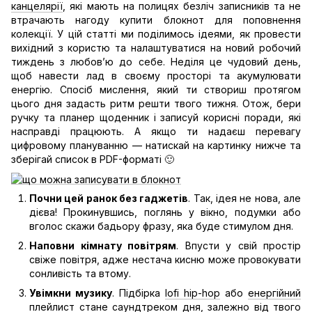
канцелярії
, які мають на полицях безліч записників та не
втрачають нагоду купити блокнот для поповнення
колекції. У цій статті ми поділимось ідеями, як провести
вихідний з користю та налаштуватися на новий робочий
тиждень з любов’ю до себе. Неділя це чудовий день,
щоб навести лад в своєму просторі та акумулювати
енергію. Спосіб мислення, який ти створиш протягом
цього дня задасть ритм решти твого тижня. Отож, бери
ручку та планер щоденник і записуй корисні поради, які
насправді працюють. А якщо ти надаєш перевагу
цифровому плануванню — натискай на картинку нижче та
зберігай список в PDF-форматі 🙂
Почни цей ранок без гаджетів
. Так, ідея не нова, але
дієва! Прокинувшись, поглянь у вікно, подумки або
вголос скажи бадьору фразу, яка буде стимулом дня.
Наповни кімнату повітрям
. Впусти у свій простір
свіже повітря, адже нестача кисню може провокувати
сонливість та втому.
Увімкни музику
. Підбірка
lofi hip-hop
або
енергійний
плейлист
стане саундтреком дня, залежно від твого