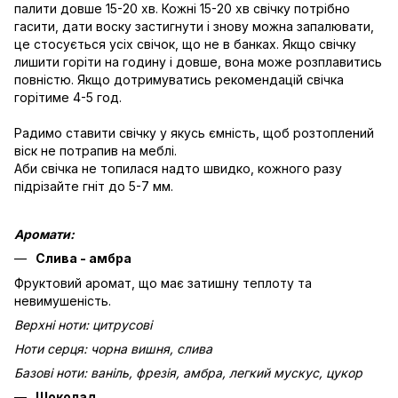
палити довше 15-20 хв. Кожні 15-20 хв свічку потрібно
гасити, дати воску застигнути і знову можна запалювати,
це стосується усіх свічок, що не в банках. Якщо свічку
лишити горіти на годину і довше, вона може розплавитись
повністю. Якщо дотримуватись рекомендацій свічка
горітиме 4-5 год.
Радимо ставити свічку у якусь ємність, щоб розтоплений
віск не потрапив на меблі.
Аби свічка не топилася надто швидко, кожного разу
підрізайте гніт до 5-7 мм.
Аромати:
Слива - амбра
Фруктовий аромат, що має затишну теплоту та
невимушеність.
Верхні ноти: цитрусові
Ноти серця: чорна вишня, слива
Базові ноти: ваніль, фрезія, амбра, легкий мускус, цукор
Шоколад