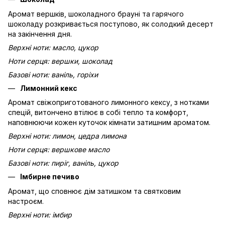
Аромат вершків, шоколадного брауні та гарячого
шоколаду розкривається поступово, як солодкий десерт
на закінчення дня.
Верхні ноти: масло, цукор
Ноти серця: вершки, шоколад
Базові ноти: ваніль, горіхи
Лимонний кекс
Аромат свіжоприготованого лимонного кексу, з нотками
спецій, витончено втілює в собі тепло та комфорт,
наповнюючи кожен куточок кімнати затишним ароматом.
Верхні ноти: лимон, цедра лимона
Ноти серця: вершкове масло
Базові ноти: пиріг, ваніль, цукор
Імбирне печиво
Аромат, що сповнює дім затишком та святковим
настроєм.
Верхні ноти: імбир