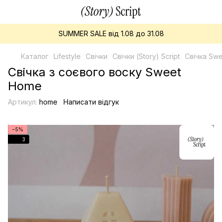
SUMMER SALE від 1.08 до 31.08
Каталог
Lifestyle
Свічки
Свічки (Story) Script
Свічка Sw
Свічка з соєвого воску Sweet
Home
Артикул:
home
Написати відгук
−5%
3