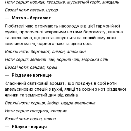
Ноти серця: кориця, гвоздика, мускатний горіх, мигдаль
Базові ноти: патока, цукор
Матча - бергамот
Любителі чаю отримають насолоду від цієї гармонійної
суміші, просоченої яскравими нотами бергамоту, лимона
та апельсина, що розташовується на спокійному ложі
земляної матчі, чорного чаю та щіпки солі.
Верхні ноти: бергамот, лимон, апельсин
Ноти серця: зелений чай, чорний чай, морська сіль
Базові ноти: сандал, крем
Різдвяне вогнище
Класичний святковий аромат, що поєднує в собі ноти
апельсинових спецій з кухні, ялиці та сосни з нот різдвяної
ялинки та землистий дим від каміна.
Верхні ноти: кориця, імбир, цедра апельсина
Ноти серця: гвоздика, кипарис
Базові ноти: сосна, ялина
Яблуко - кориця