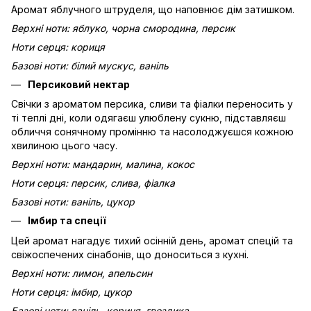
Аромат яблучного штруделя, що наповнює дім затишком.
Верхні ноти: яблуко, чорна смородина, персик
Ноти серця: кориця
Базові ноти: білий мускус, ваніль
Персиковий нектар
Свічки з ароматом персика, сливи та фіалки переносить у
ті теплі дні, коли одягаєш улюблену сукню, підставляєш
обличчя сонячному промінню та насолоджуєшся кожною
хвилиною цього часу.
Верхні ноти: мандарин, малина, кокос
Ноти серця: персик, слива, фіалка
Базові ноти: ваніль, цукор
Імбир та спеції
Цей аромат нагадує тихий осінній день, аромат спецій та
свіжоспечених сінабонів, що доноситься з кухні.
Верхні ноти: лимон, апельсин
Ноти серця: імбир, цукор
Базові ноти: ваніль, кориця, гвоздика