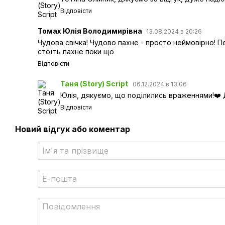
Відповісти
Томах Юлія Володимирівна
13.08.2024 в 20:26
Чудова свічка! Чудово пахне - просто неймовірно! 
стоїть пахне поки що
Відповісти
Таня (Story) Script
06.12.2024 в 13:06
Юлія, дякуємо, що поділились враженнями!❤️
Відповісти
Новий відгук або коментар