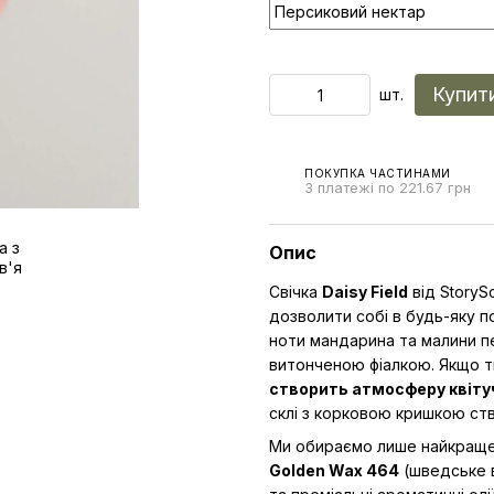
Купит
шт.
ПОКУПКА ЧАСТИНАМИ
3 платежі по 221.67 грн
Опис
Свічка
Daisy Field
від StoryS
дозволити собі в будь-яку п
ноти мандарина та малини п
витонченою фіалкою. Якщо 
створить атмосферу квітуч
склі з корковою кришкою ст
Ми обираємо лише найкраще 
Golden Wax 464
(шведське в