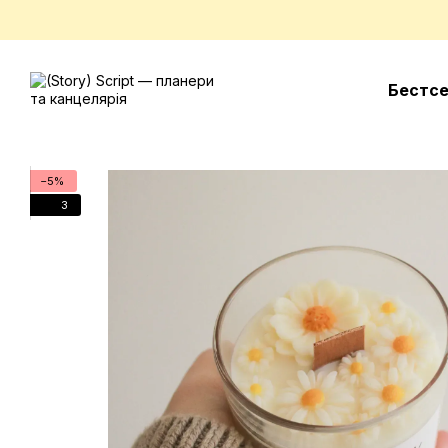
Перейти до основного контенту
Бестс
−5%
3