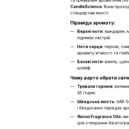
та преміальні ароматичні олі
CandleScience
. Вони прохо
стандартам якості.
Піраміда аромату:
Верхні ноти:
мандарин, м
піднімає настрій.
Ноти серця:
персик, сли
аромату м'якості та глиб
Базові ноти:
ваніль, цук
шлейф.
Чому варто обрати свічк
Тривале горіння:
велики
45 годин.
Шведська якість:
AAK Go
і бездоганно передає ар
Якісні Fragrance Oils:
ми 
для створення багатогр