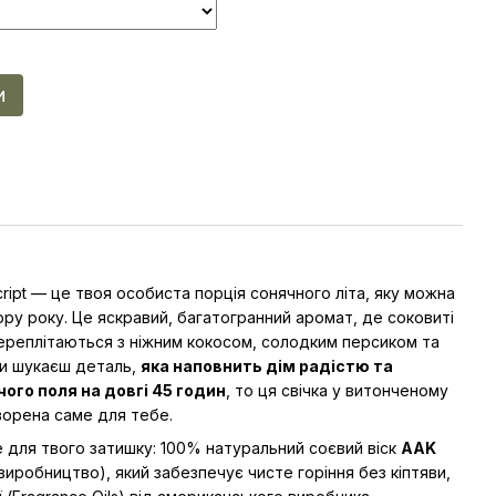
и
cript — це твоя особиста порція сонячного літа, яку можна
ору року. Це яскравий, багатогранний аромат, де соковиті
ереплітаються з ніжним кокосом, солодким персиком та
ти шукаєш деталь,
яка наповнить дім радістю та
ого поля на довгі 45 годин
, то ця свічка у витонченому
ворена саме для тебе.
для твого затишку: 100% натуральний соєвий віск
AAK
иробництво), який забезпечує чисте горіння без кіптяви,