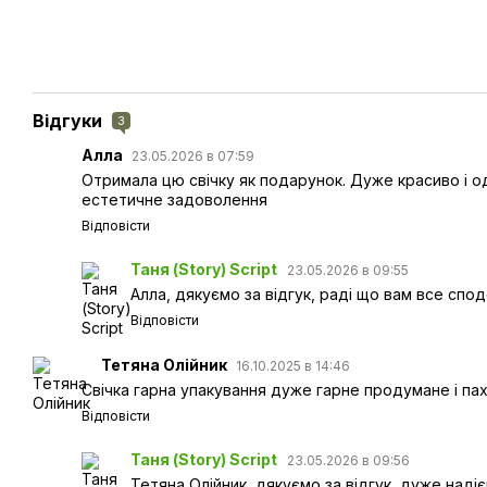
Відгуки
3
Алла
23.05.2026 в 07:59
Отримала цю свічку як подарунок. Дуже красиво і од
естетичне задоволення
Відповісти
Таня (Story) Script
23.05.2026 в 09:55
Алла, дякуємо за відгук, раді що вам все спо
Відповісти
Тетяна Олійник
16.10.2025 в 14:46
Свічка гарна упакування дуже гарне продумане і п
Відповісти
Таня (Story) Script
23.05.2026 в 09:56
Тетяна Олійник, дякуємо за відгук, дуже над