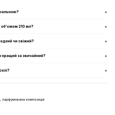
туральною?
и об'ємом 210 мл?
лодкий чи свіжий?
к кращий за звичайний?
склі?
к, парфумована композиція