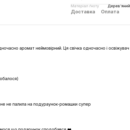
Матеріал ґноту
Дерев'яний
Доставка
Оплата
ночасно аромат неймовірний. Ця свічка одночасно і освіжувач п
добалося)
ахне не палила на подураунок-ромашки супер
іємося що подарунок сподобався ❤️