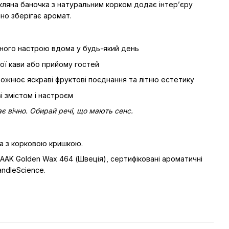
кляна баночка з натуральним корком додає інтер’єру
йно зберігає аромат.
сного настрою вдома у будь-який день
ої кави або прийому гостей
божнює яскраві фруктові поєднання та літню естетику
 зі змістом і настроєм
ає вічно. Обирай речі, що мають сенс.
а з корковою кришкою.
AAK Golden Wax 464 (Швеція), сертифіковані ароматичні
CandleScience.