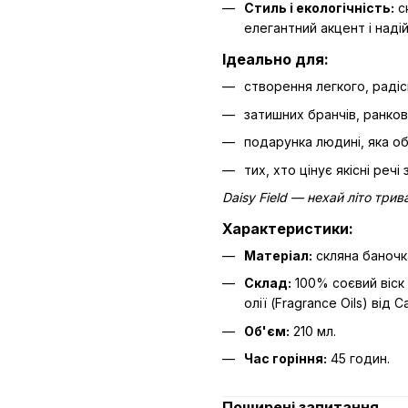
Стиль і екологічність:
с
елегантний акцент і наді
Ідеально для:
створення легкого, раді
затишних бранчів, ранков
подарунка людині, яка о
тих, хто цінує якісні речі
Daisy Field — нехай літо трив
Характеристики:
Матеріал:
скляна баночк
Склад:
100% соєвий віск 
олії (Fragrance Oils) від 
Об'єм:
210 мл.
Час горіння:
45 годин.
Поширені запитання