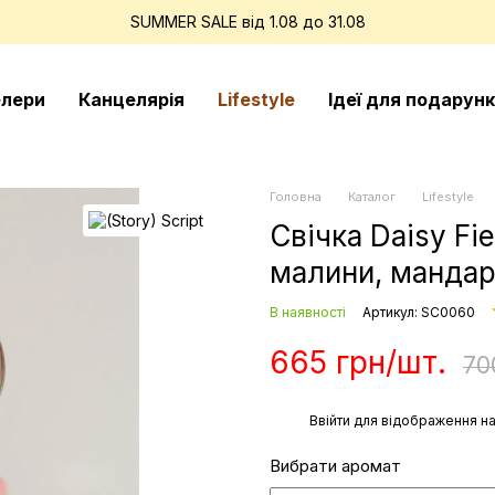
SUMMER SALE від 1.08 до 31.08
елери
Канцелярія
Lifestyle
Ідеї для подарунк
Головна
Каталог
Lifestyle
Свічка Daisy Fi
малини, мандар
В наявності
Артикул: SC0060
665 грн/шт.
70
%
Ввійти
для відображення на
Вибрати аромат