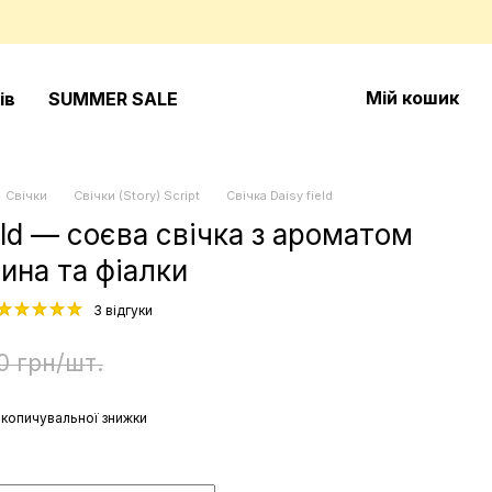
Мій кошик
ів
SUMMER SALE
Свічки
Свічки (Story) Script
Свічка Daisy field
eld — соєва свічка з ароматом
ина та фіалки
3 відгуки
0 грн/шт.
копичувальної знижки