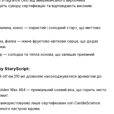
ї (Fragrance Oils) від американського виробника
дять сувору сертифікацію та відповідають високим
алина, кокос — іскристий і солодкий старт, що миттєво
ва, фіалка — ніжне фруктово-квіткове серце, що додає
ини.
ор — солодка та тепла основа, що залишає приємний
у StoryScript:
й об'єм 210 мл дозволяє насолоджуватися ароматом до
lden Wax 464 — преміальний соєвий віск, що горить чисто
омат.
використовуємо лише сертифіковані олії CandleScience
анного настрою вдома.