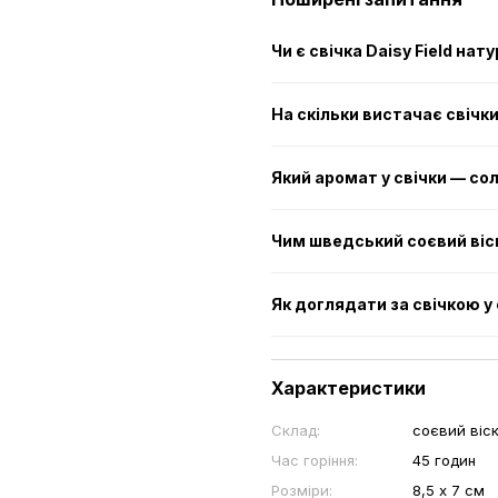
Чи є свічка Daisy Field на
На скільки вистачає свічк
Який аромат у свічки — со
Чим шведський соєвий віс
Як доглядати за свічкою у 
Характеристики
Склад:
соєвий віс
Час горіння:
45 годин
Розміри:
8,5 х 7 см