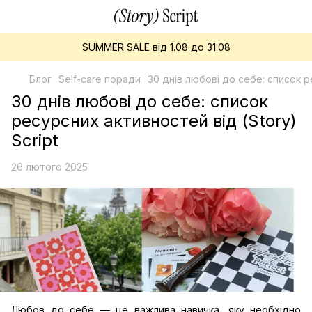
SUMMER SALE від 1.08 до 31.08
Блог
Self-care поради
30 днів любові до себе: cписок р
30 днів любові до себе: cписок
ресурсних активностей від (Story)
Script
26 лютого 2025
Любов до себе — це важлива навичка, яку необхідно