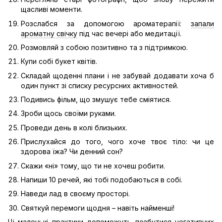
щасливі моменти.
Розслабся за допомогою ароматерапії:
запали
ароматну свічку
під час вечері або медитації.
Розмовляй з собою позитивно та з підтримкою.
Купи собі букет квітів.
Складай щоденні плани і не забувай додавати хоча б
один пункт зі списку ресурсних активностей.
Подивись фільм, що змушує тебе сміятися.
Зроби щось своїми руками.
Проведи день в колі близьких.
Прислухайся до того, чого хоче твоє тіло: чи це
здорова їжа? Чи денний сон?
Скажи «ні» тому, що ти не хочеш робити.
Напиши 10 речей, які тобі подобаються в собі.
Наведи лад в своєму просторі.
Святкуй перемоги щодня – навіть найменші!
Ці маленькі практики допоможуть позбутися негативних