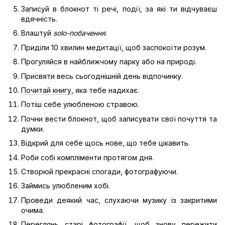
Записуй в блокнот ті речі, події, за які ти відчуваєш
вдячність.
Влаштуй
solo-побачення
.
Приділи 10 хвилин медитації, щоб заспокоїти розум.
Прогуляйся в найближчому парку або на природі.
Присвяти весь сьогоднішній день відпочинку.
Почитай книгу
, яка тебе надихає.
Потіш себе улюбленою стравою.
Почни вести блокнот, щоб записувати свої почуття та
думки.
Відкрий для себе щось нове, що тебе цікавить.
Роби собі компліменти протягом дня.
Створюй прекрасні спогади, фотографуючи.
Займись улюбленим хобі.
Проведи деякий час, слухаючи музику із закритими
очима.
Переглянь старі фотографії, щоб знову пережити