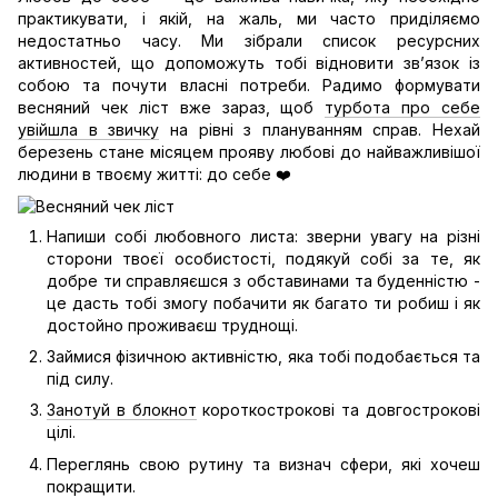
практикувати, і якій, на жаль, ми часто приділяємо
недостатньо часу. Ми зібрали список ресурсних
активностей, що допоможуть тобі відновити звʼязок із
собою та почути власні потреби. Радимо формувати
весняний чек ліст вже зараз, щоб
турбота про себе
увійшла в звичку
на рівні з плануванням справ. Нехай
березень стане місяцем прояву любові до найважливішої
людини в твоєму житті: до себе ❤️
Напиши собі любовного листа: зверни увагу на різні
сторони твоєї особистості, подякуй собі за те, як
добре ти справляєшся з обставинами та буденністю -
це дасть тобі змогу побачити як багато ти робиш і як
достойно проживаєш труднощі.
Займися фізичною активністю, яка тобі подобається та
під силу.
Занотуй в блокнот
короткострокові та довгострокові
цілі.
Переглянь свою рутину та визнач сфери, які хочеш
покращити.