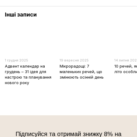
Інші записи
1 грудня 2025
19 вересня 2025
14 липня 20
Адвент календар на
Мікрорадощі: 7
10 речей, я
грудень – 31 ідея для
маленьких речей, що
літо особл
настрою та планування
змінюють осінній день
нового року
Підписуйся та отримай знижку 8% на