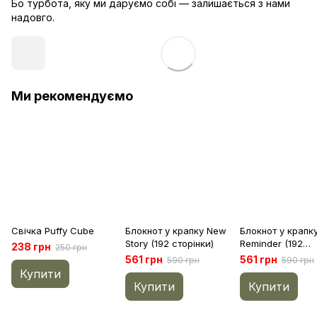
Бо турбота, яку ми даруємо собі — залишається з нами
надовго.
Ми рекомендуємо
Свічка Puffy Cube
Блокнот у крапку New
Блокнот у крапку
Story (192 сторінки)
Reminder (192
238 грн
250 грн
сторінки)
561 грн
561 грн
590 грн
590 грн
Купити
Купити
Купити