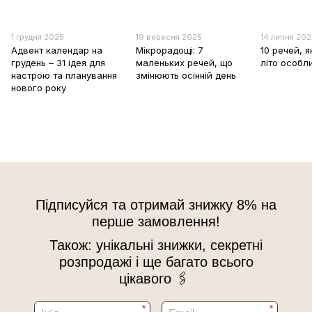
1 грудня 2025
19 вересня 2025
14 липня 20
Адвент календар на
Мікрорадощі: 7
10 речей, я
грудень – 31 ідея для
маленьких речей, що
літо особл
настрою та планування
змінюють осінній день
нового року
Підписуйся та отримай знижку 8% на
перше замовлення!
Також: унікальні знижки, секретні
розпродажі і ще багато всього
цікавого 🖇
*
*