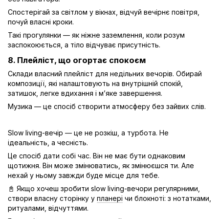
Спостерігай за світлом у вікнах, відчуй вечірнє повітря,
почуй власні кроки.
Такі прогулянки — як ніжне заземлення, коли розум
заспокоюється, а тіло відчуває присутність.
8. Плейліст, що огортає спокоєм
Склади власний плейліст для недільних вечорів. Обирай
композиції, які налаштовують на внутрішній спокій,
затишок, легке вдихання і м’яке завершення.
Музика — це спосіб створити атмосферу без зайвих слів.
Slow living-вечір — це не розкіш, а турбота. Не
ідеальність, а чесність.
Це спосіб дати собі час. Він не має бути однаковим
щотижня. Він може змінюватись, як змінюєшся ти. Але
нехай у ньому завжди буде місце для тебе.
📓 Якщо хочеш зробити slow living-вечори регулярними,
створи власну сторінку у
планері
чи блокноті: з нотатками,
ритуалами, відчуттями.