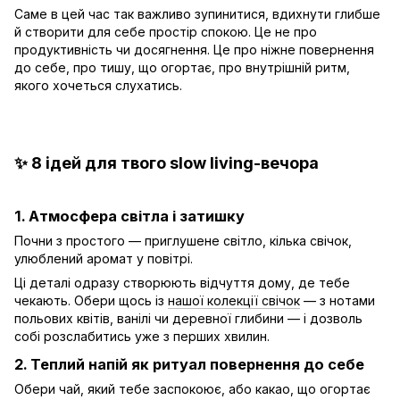
Саме в цей час так важливо зупинитися, вдихнути глибше
й створити для себе простір спокою. Це не про
продуктивність чи досягнення. Це про ніжне повернення
до себе, про тишу, що огортає, про внутрішній ритм,
якого хочеться слухатись.
✨
8 ідей для твого slow living-вечора
1. Атмосфера світла і затишку
Почни з простого — приглушене світло, кілька свічок,
улюблений аромат у повітрі.
Ці деталі одразу створюють відчуття дому, де тебе
чекають. Обери щось із
нашої колекції свічок
— з нотами
польових квітів, ванілі чи деревної глибини — і дозволь
собі розслабитись уже з перших хвилин.
2. Теплий напій як ритуал повернення до себе
Обери чай, який тебе заспокоює, або какао, що огортає