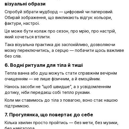
візуальні образи
Спробуй зібрати мудборд — цифровий чи паперовий.
Обирай зображення, що викликають відгук: кольори,
фактури, настрої.
Це може бути колаж про сезон, про мрію, про настрій,
який хочеться втілити.
Така візуальна практика діє заспокійливо, дозволяючи
мозку переключитись, а серцю — побачити щось важливе
без слів.
6. Водні ритуали для тіла й тиші
Тепла ванна або душ можуть стати справжнім вечірнім
очищенням — не лише фізичним, а й емоційним.
Нанось засоби не “щоб швидше”, а з усвідомленням
дотику, ніби передаєш собі тепло руками.
Коли ми ставимось до тіла з повагою, воно стає нашою
підтримкою.
7. Прогулянка, що повертає до себе
Кілька хвилин просто пройтись — без мети, без музики,
без навігатора.