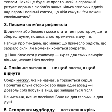
теплом. Нехай це буде не просто напій, а справжній
ритуал: обрана з любов’ю чашка, кілька глибоких вдихів
над паром і повільні ковтки, що ніби кажуть: “ти можеш
сповільнитись”.
3. Письмо як м’яка рефлексія
Щоденник або блокнот може стати тим простором, де ти
збереш думки, подяки, спостереження, відчуття.
Напиши про тиждень, що минає: що принесло радість, що
забрало сили, які моменти хочеться зберегти.
📓 Наші
блокноти у крапочку
— якраз для таких вечорів:
вільних, чесних і без поспіху.
4. Повільне читання — не щоб знати, а щоб
відчути
Обери
книжку
, яка не навчає, а торкається серця.
Прочитай кілька сторінок або лише один абзац — і
дозволь собі побути в тиші, що залишається після.
Це читання, яке не поспішає. Воно не для галочки, а для
душі.
5. Створення мудборду — натхнення крізь