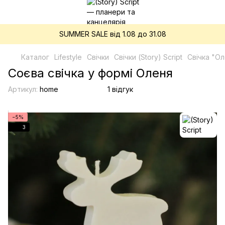
SUMMER SALE від 1.08 до 31.08
Каталог
Lifestyle
Свічки
Свічки (Story) Script
Cвічка "О
Cоєва свічка у формі Оленя
Артикул:
home
1 відгук
−5%
3