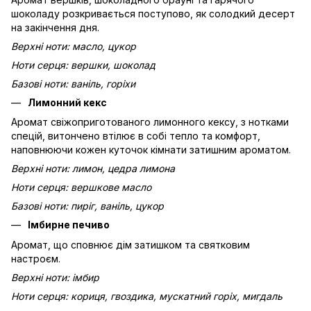
шоколаду розкривається поступово, як солодкий десерт
на закінчення дня.
Верхні ноти: масло, цукор
Ноти серця: вершки, шоколад
Базові ноти: ваніль, горіхи
Лимонний кекс
Аромат свіжоприготованого лимонного кексу, з нотками
спецій, витончено втілює в собі тепло та комфорт,
наповнюючи кожен куточок кімнати затишним ароматом.
Верхні ноти: лимон, цедра лимона
Ноти серця: вершкове масло
Базові ноти: пиріг, ваніль, цукор
Імбирне печиво
Аромат, що сповнює дім затишком та святковим
настроєм.
Верхні ноти: імбир
Ноти серця: кориця, гвоздика, мускатний горіх, мигдаль