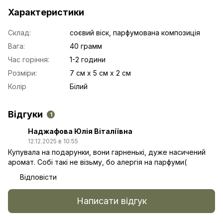
Характеристики
Склад:
соєвий віск, парфумована композиція
Вага:
40 грамм
Час горіння:
1-2 години
Розміри:
7 см х 5 см х 2 см
Колір
Білий
Відгуки
1
Наджафова Юлія Віталіївна
12.12.2025 в 10:55
Купувала на подарунки, вони гарненькі, дуже насичений
аромат. Собі такі не візьму, бо алергія на парфуми(
Відповісти
Написати відгук