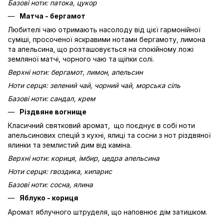
Базові ноти: патока, цукор
Матча - бергамот
Любителі чаю отримають насолоду від цієї гармонійної
суміші, просоченої яскравими нотами бергамоту, лимона
та апельсина, що розташовується на спокійному ложі
земляної матчі, чорного чаю та щіпки солі.
Верхні ноти: бергамот, лимон, апельсин
Ноти серця: зелений чай, чорний чай, морська сіль
Базові ноти: сандал, крем
Різдвяне вогнище
Класичний святковий аромат, що поєднує в собі ноти
апельсинових спецій з кухні, ялиці та сосни з нот різдвяної
ялинки та землистий дим від каміна.
Верхні ноти: кориця, імбир, цедра апельсина
Ноти серця: гвоздика, кипарис
Базові ноти: сосна, ялина
Яблуко - кориця
Аромат яблучного штруделя, що наповнює дім затишком.