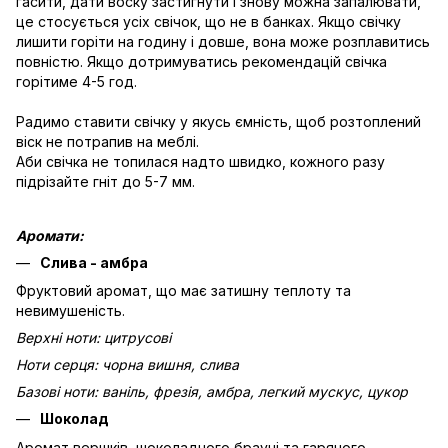
гасити, дати воску застигнути і знову можна запалювати,
це стосується усіх свічок, що не в банках. Якщо свічку
лишити горіти на годину і довше, вона може розплавитись
повністю. Якщо дотримуватись рекомендацій свічка
горітиме 4-5 год.
Радимо ставити свічку у якусь ємність, щоб розтоплений
віск не потрапив на меблі.
Аби свічка не топилася надто швидко, кожного разу
підрізайте гніт до 5-7 мм.
Аромати:
Слива - амбра
Фруктовий аромат, що має затишну теплоту та
невимушеність.
Верхні ноти: цитрусові
Ноти серця: чорна вишня, слива
Базові ноти: ваніль, фрезія, амбра, легкий мускус, цукор
Шоколад
Аромат вершків, шоколадного брауні та гарячого