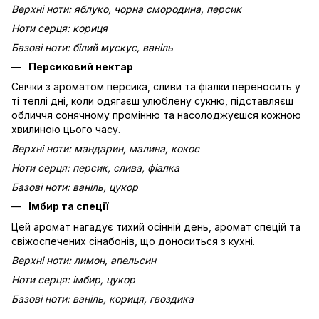
Верхні ноти: яблуко, чорна смородина, персик
Ноти серця: кориця
Базові ноти: білий мускус, ваніль
Персиковий нектар
Свічки з ароматом персика, сливи та фіалки переносить у
ті теплі дні, коли одягаєш улюблену сукню, підставляєш
обличчя сонячному промінню та насолоджуєшся кожною
хвилиною цього часу.
Верхні ноти: мандарин, малина, кокос
Ноти серця: персик, слива, фіалка
Базові ноти: ваніль, цукор
Імбир та спеції
Цей аромат нагадує тихий осінній день, аромат спецій та
свіжоспечених сінабонів, що доноситься з кухні.
Верхні ноти: лимон, апельсин
Ноти серця: імбир, цукор
Базові ноти: ваніль, кориця, гвоздика