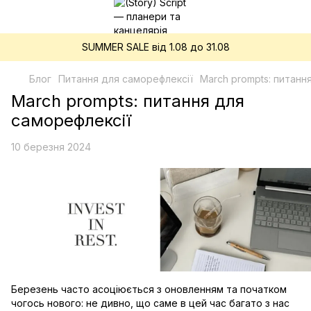
SUMMER SALE від 1.08 до 31.08
Блог
Питання для саморефлексії
March prompts: питанн
March prompts: питання для
саморефлексії
10 березня 2024
Березень часто асоціюється з оновленням та початком
чогось нового: не дивно, що саме в цей час багато з нас