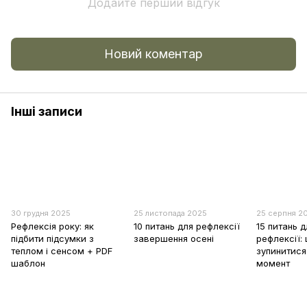
Додайте перший відгук
Новий коментар
Інші записи
30 грудня 2025
25 листопада 2025
25 серпня 2
Рефлексія року: як
10 питань для рефлексії
15 питань д
підбити підсумки з
завершення осені
рефлексії:
теплом і сенсом + PDF
зупинитися
шаблон
момент