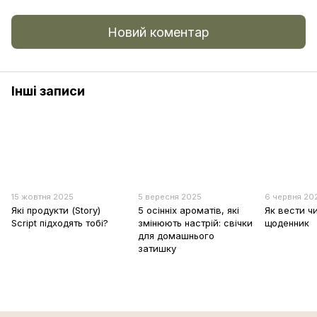
Новий коментар
Інші записи
15 жовтня 2025
5 вересня 2025
6 червня 20
Які продукти (Story)
5 осінніх ароматів, які
Як вести ч
Script підходять тобі?
змінюють настрій: свічки
щоденник
для домашнього
затишку