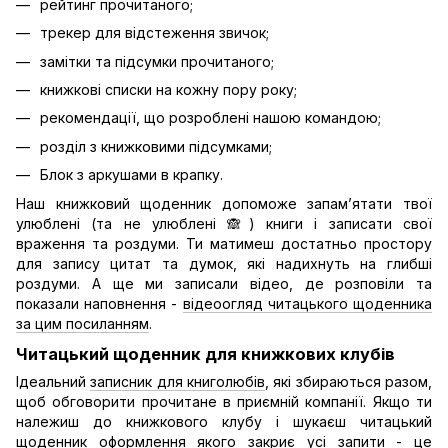
рейтинг прочитаного;
трекер для відстеження звичок;
замітки та підсумки прочитаного;
книжкові списки на кожну пору року;
рекомендації, що розроблені нашою командою;
розділ з книжковими підсумками;
Блок з аркушами в крапку.
Наш книжковий щоденник допоможе запам’ятати твої
улюблені (та не улюблені 🙈) книги і записати свої
враження та роздуми. Ти матимеш достатньо простору
для запису цитат та думок, які надихнуть на глибші
роздуми. А ще ми записали відео, де розповіли та
показали наповнення -
відеоогляд читацького щоденника
за цим посиланням
.
Читацький щоденник для книжкових клубів
Ідеальний
записник для книголюбів
, які збираються разом,
щоб обговорити прочитане в приємній компанії. Якщо ти
належиш до книжкового клубу і шукаєш читацький
щоденник оформлення якого закриє усі запити - це