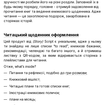
зручності ми розбили його на різні розділи. Заповнюй їх в
будь-якому порядку, головне - отримуй задоволення від
прочитання книг та ведення книжкового щоденника. Адже
читання — це захоплююча подорож, закарбована в
сторінках історій.
Читацький щоденник оформлення
Цей продукт від
(Story)
Script є унікальним, адже у ньому
ти знайдеш не лише списки “to read”, книжкові бажанки,
рекомендації, челенджі та багато іншого, а й отримаєш
листівку з QR-кодом, за яким відкривається сторінка з
плейлистами для читання.
Отже, what’s inside?
Питання та рефлексії, подібно до
гри-розмови
;
Книжковий вішліст;
Читацькі плани та готові списки книг;
Ілюстрації книжкових поличок;
плани на місяць;