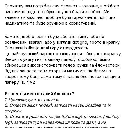
Спочатку вам потрібен сам блокнот – головне, щоб його
вистачило надовго і було зручно брати з собою. Ми
знаємо, як важливо, щоб це була гарна канцелярія, що
надихатиме та буде зручною в користуванні.
Бажано, щоб сторінки були або в клітинку, або не
розліновані взагалі, або у вигляді dot grid, тобто в крапку.
Справжні bullet-journal гуру стверджують,
що найзручніший варіант розлінування – блокнот в крапку.
Зверніть увагу і на товщину паперу, особливо, якщо
збираєшся використовувати гелеві ручки та фломастери.
Від них занадто тонкі сторінки матимуть відбитки на
зворотному боці. Саме тому в наших блокнотах товщина
паперу 110 г/м2.
Як почати вести такий блокнот?
1. Пронумерувати сторінки.
2. Скласти зміст (Index): записати назви розділів та їх
сторінок.
3. Створити розворот на рік (future log) та місяць (monthly
log): записати туди найважливіші події та дати, а на
окремих сторінках можна буде записати довгострокові