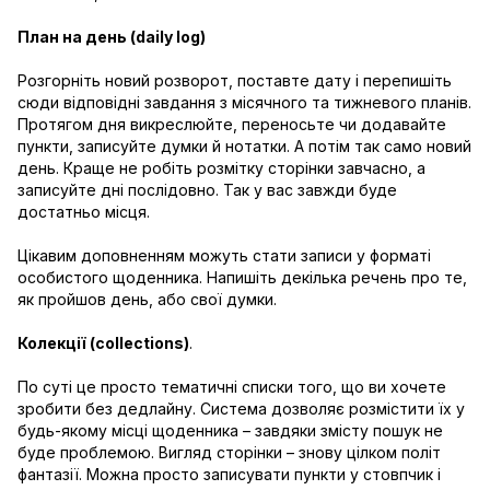
План на день (daily log)
Розгорніть новий розворот, поставте дату і перепишіть
сюди відповідні завдання з місячного та тижневого планів.
Протягом дня викреслюйте, переносьте чи додавайте
пункти, записуйте думки й нотатки. А потім так само новий
день. Краще не робіть розмітку сторінки завчасно, а
записуйте дні послідовно. Так у вас завжди буде
достатньо місця.
Цікавим доповненням можуть стати записи у форматі
особистого щоденника. Напишіть декілька речень про те,
як пройшов день, або свої думки.
Колекції (collections)
.
По суті це просто тематичні списки того, що ви хочете
зробити без дедлайну. Система дозволяє розмістити їх у
будь-якому місці щоденника – завдяки змісту пошук не
буде проблемою. Вигляд сторінки – знову цілком політ
фантазії. Можна просто записувати пункти у стовпчик і