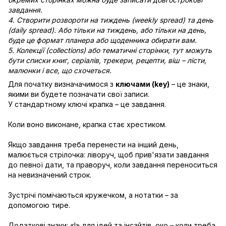
завдання.
4. Створити розвороти на тиждень (weekly spread) та день
(daily spread). Або тільки на тиждень, або тільки на день,
буде це формат планера або щоденника обирати вам.
5. Колекції (collections) або тематичні сторінки, тут можуть
бути списки книг, серіалів, трекери, рецепти, віш – лісти,
малюнки і все, що схочеться.
Для початку визначачимося з
ключами (key)
– це знаки,
якими ви будете позначати свої записи.
У стандартному ключі крапка – це завдання.
Коли воно виконане, крапка стає хрестиком.
Якщо завдання треба перенести на інший день,
малюється стрілочка: ліворуч, щоб прив'язати завдання
до певної дати, та праворуч, коли завдання переноситься
на невизначений строк.
Зустрічі помічаються кружечком, а нотатки – за
допомогою тире.
Додаткові знаки: «!» для ідей та інсайтів, око – коли треба