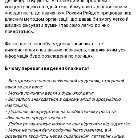
дизайнер із Брукліна. Він завжди мав проблеми з
концентрацією на одній темі, йому навіть діагностували
«нездатність до навчання». Роками Райдер працював над
власним методом організації, що давав би змогу легко й
швидко фіксувати думки і так само легко до них
повертатись.
Фішка цього способу ведення записника – це
використання спеціальних позначень, завдяки яким уся
інформація буде розкладена по полицях.
В чому переваги ведення блокнота?
- Ви отримуєте персоналіхований щоденник, створений
вами та для васс;
- Можна починати вести з будь-якої дати;
- Всі записи знаходяться в одному місці зі зрозумілою
навігацією;
- Дозволяє зосередитись на особистісному рості та
збільшенню продуктивності;
- Добре розвантажує мозок та дає відпочити від гаджетів;
- Може не тільки бути робочим інструментом, а й
розвивати творчість через скрапбукінг, леттерінг і інше.