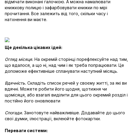
відмічати виконані галочкою. А можна намалювати
книжкову полицю і зафарбовувати книжки по мірі
прочитання. Все залежить від того, скільки часу і
натхнення ви маєте.
Ще декілька цікавих ідей:
Огляд місяця.
На окремій сторінці порефлексуйте над тим,
що вдалося, а що ні, над чим і як треба попрацювати. Це
допоможе ефективніше спланувати наступний місяць.
Вдячність.
Складіть список речей у своєму житті, за які ви
вдячні. Можете робити його щодня, щотижня чи
щомісяця, або взагалі виділити для цього окремий розділ і
постійно його оновлювати
Спогади.
Занотовуте найважливіше. Додавайте до цього
свої думки, ілюстрації, вклеюйте фотокартки.
Переваги системи: