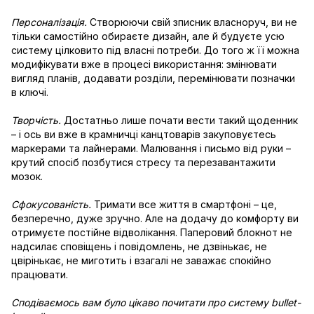
Персоналізація.
Створюючи свій зписник власноруч, ви не
тільки самостійно обираєте дизайн, але й будуєте усю
систему цілковито під власні потреби. До того ж її можна
модифікувати вже в процесі використання: змінювати
вигляд планів, додавати розділи, перемінювати позначки
в ключі.
Творчість.
Достатньо лише почати вести такий щоденник
– і ось ви вже в крамничці канцтоварів закуповуєтесь
маркерами та лайнерами. Малювання і письмо від руки –
крутий спосіб позбутися стресу та перезавантажити
мозок.
Сфокусованість.
Тримати все життя в смартфоні – це,
безперечно, дуже зручно. Але на додачу до комфорту ви
отримуєте постійне відволікання. Паперовий блокнот не
надсилає сповіщень і повідомлень, не дзвінькає, не
цвірінькає, не миготить і взагалі не заважає спокійно
працювати.
Сподіваємось вам було цікаво почитати про систему bullet-