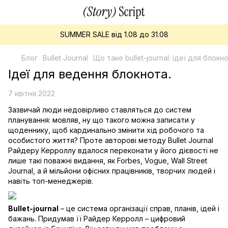
SUMMER SALE від 1.08 до 31.08
Блог
Bullet Journal
Що таке bullet-journal: ідеї для блокно
Ідеї для ведення блокнота.
7 квітня 2022
Зазвичай люди недовірливо ставляться до систем
планування: мовляв, ну що такого можна записати у
щоденнику, щоб кардинально змінити хід робочого та
особистого життя? Проте авторові методу Bullet Journal
Райдеру Керроллу вдалося переконати у його дієвості не
лише такі поважні видання, як Forbes, Vogue, Wall Street
Journal, а й мільйони офісних працівників, творчих людей і
навіть топ-менеджерів.
Bullet-journal
– це система організації справ, планів, ідей і
бажань. Придумав її Райдер Керролл – цифровий