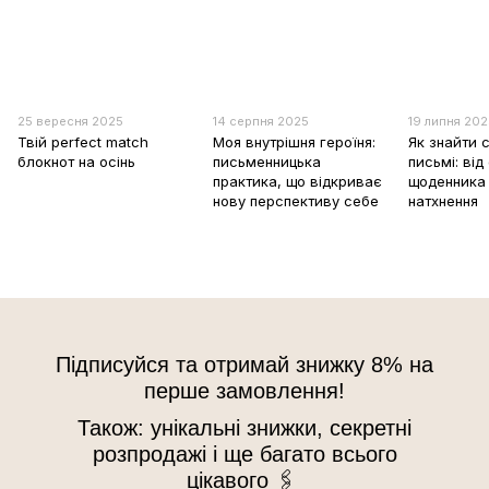
25 вересня 2025
14 серпня 2025
19 липня 20
Твій perfect match
Моя внутрішня героїня:
Як знайти с
блокнот на осінь
письменницька
письмі: ві
практика, що відкриває
щоденника 
нову перспективу себе
натхнення
Підписуйся та отримай знижку 8% на
перше замовлення!
Також: унікальні знижки, секретні
розпродажі і ще багато всього
цікавого 🖇