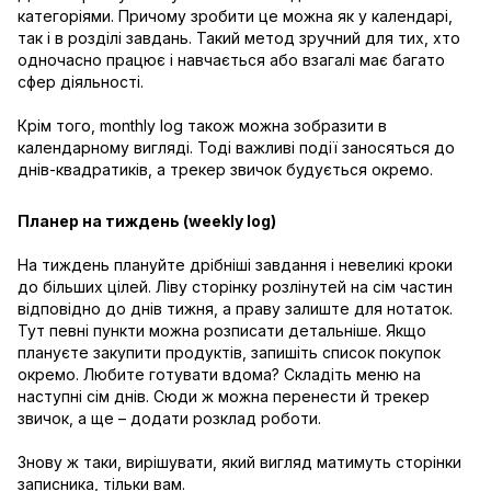
категоріями. Причому зробити це можна як у календарі,
так і в розділі завдань. Такий метод зручний для тих, хто
одночасно працює і навчається або взагалі має багато
сфер діяльності.
Крім того, monthly log також можна зобразити в
календарному вигляді. Тоді важливі події заносяться до
днів-квадратиків, а трекер звичок будується окремо.
Планер на тиждень (weekly log)
На тиждень плануйте дрібніші завдання і невеликі кроки
до більших цілей. Ліву сторінку розлінутей на сім частин
відповідно до днів тижня, а праву залиште для нотаток.
Тут певні пункти можна розписати детальніше. Якщо
плануєте закупити продуктів, запишіть список покупок
окремо. Любите готувати вдома? Складіть меню на
наступні сім днів. Сюди ж можна перенести й трекер
звичок, а ще – додати розклад роботи.
Знову ж таки, вирішувати, який вигляд матимуть сторінки
записника, тільки вам.