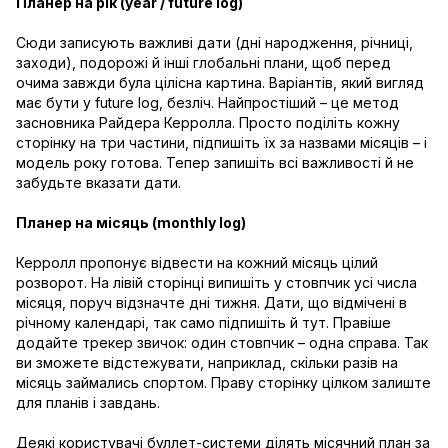
Планер на рік (year / future log)
Сюди записують важливі дати (дні народження, річниці,
заходи), подорожі й інші глобальні плани, щоб перед
очима завжди була цілісна картина. Варіантів, який вигляд
має бути у future log, безліч. Найпростіший – це метод
засновника Райдера Керролла. Просто поділіть кожну
сторінку на три частини, підпишіть їх за назвами місяців – і
модель року готова. Тепер запишіть всі важливості й не
забудьте вказати дати.
Планер на місяць (monthly log)
Керролл пропонує відвести на кожний місяць цілий
розворот. На лівій сторінці випишіть у стовпчик усі числа
місяця, поруч відзначте дні тижня. Дати, що відмічені в
річному календарі, так само підпишіть й тут. Правіше
додайте трекер звичок: один стовпчик – одна справа. Так
ви зможете відстежувати, наприклад, скільки разів на
місяць займались спортом. Праву сторінку цілком залиште
для планів і завдань.
Деякі користувачі буллет-системи ділять місячний план за