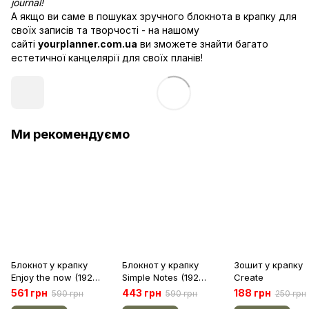
journal!
А якщо ви саме в пошуках зручного блокнота в крапку для
своїх записів та творчості - на нашому
сайті
yourplanner.com.ua
ви зможете знайти багато
естетичної канцелярії для своїх планів!
Ми рекомендуємо
Блокнот у крапку
Блокнот у крапку
Зошит у крапку
Enjoy the now (192
Simple Notes (192
Create
сторінки)
сторінки)
561 грн
443 грн
188 грн
590 грн
590 грн
250 грн