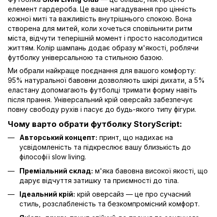
елемент гардероба. Це ваше нагадування про цінність
кожної миті та важливість внутрішнього спокою. Вона
створена для митей, коли хочеться сповільнити ритм
міста, відчути теперішній момент і просто насолодитися
життям. Колір шампань додає образу м'якості, роблячи
футболку універсальною та стильною базою.
Ми обрали найкраще поєднання для вашого комфорту:
95% натуральної бавовни дозволяють шкірі дихати, а 5%
еластану допомагають футболці тримати форму навіть
після прання. Універсальний крій оверсайз забезпечує
повну свободу рухів і пасує до будь-якого типу фігури.
Чому варто обрати футболку StoryScript:
Авторський концепт:
принт, що надихає на
усвідомленість та підкреслює вашу близькість до
філософії slow living.
Преміальний склад:
м'яка бавовна високої якості, що
дарує відчуття затишку та приємності до тіла.
Ідеальний крій:
крій оверсайз — це про сучасний
стиль, розслабленість та безкомпромісний комфорт.