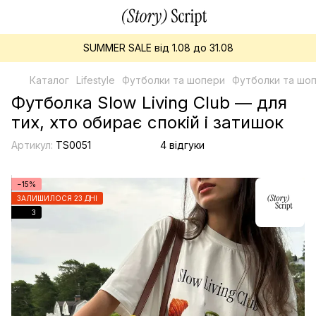
SUMMER SALE від 1.08 до 31.08
Каталог
Lifestyle
Футболки та шопери
Футболки та шопе
Футболка Slow Living Club — для
тих, хто обирає спокій і затишок
Артикул:
TS0051
4 відгуки
−15%
ЗАЛИШИЛОСЯ 23 ДНІ
3