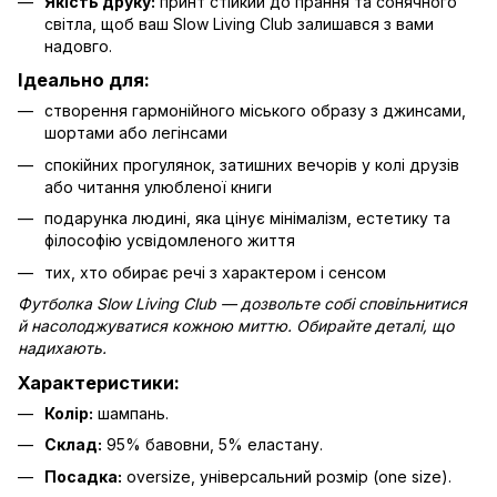
Якість друку:
принт стійкий до прання та сонячного
світла, щоб ваш Slow Living Club залишався з вами
надовго.
Ідеально для:
створення гармонійного міського образу з джинсами,
шортами або легінсами
спокійних прогулянок, затишних вечорів у колі друзів
або читання улюбленої книги
подарунка людині, яка цінує мінімалізм, естетику та
філософію усвідомленого життя
тих, хто обирає речі з характером і сенсом
Футболка Slow Living Club — дозвольте собі сповільнитися
й насолоджуватися кожною миттю. Обирайте деталі, що
надихають.
Характеристики:
Колір:
шампань.
Склад:
95% бавовни, 5% еластану.
Посадка:
oversize, універсальний розмір (one size).