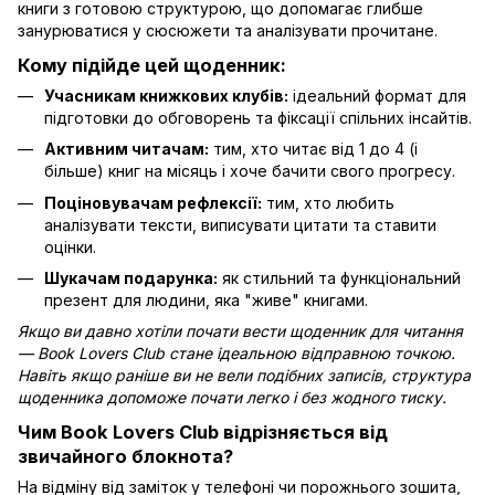
книги з готовою структурою, що допомагає глибше
занурюватися у сюсюжети та аналізувати прочитане.
Кому підійде цей щоденник:
Учасникам книжкових клубів:
ідеальний формат для
підготовки до обговорень та фіксації спільних інсайтів.
Активним читачам:
тим, хто читає від 1 до 4 (і
більше) книг на місяць і хоче бачити свого прогресу.
Поціновувачам рефлексії:
тим, хто любить
аналізувати тексти, виписувати цитати та ставити
оцінки.
Шукачам подарунка:
як стильний та функціональний
презент для людини, яка "живе" книгами.
Якщо ви давно хотіли почати вести щоденник для читання
— Book Lovers Club стане ідеальною відправною точкою.
Навіть якщо раніше ви не вели подібних записів, структура
щоденника допоможе почати легко і без жодного тиску.
Чим Book Lovers Club відрізняється від
звичайного блокнота?
На відміну від заміток у телефоні чи порожнього зошита,