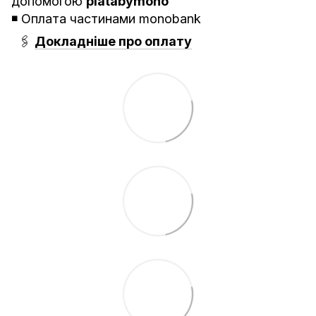
допомогою
platabymono
◾️ Оплата частинами monobank
🖇
Докладніше про оплату