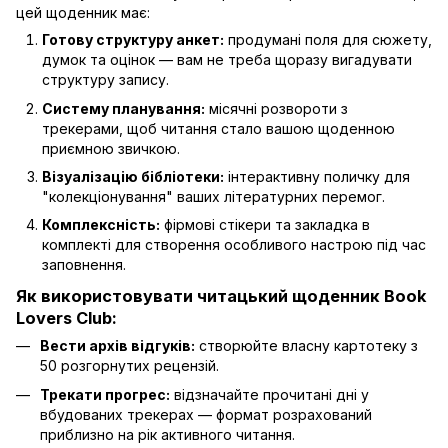
цей щоденник має:
Готову структуру анкет:
продумані поля для сюжету,
думок та оцінок — вам не треба щоразу вигадувати
структуру запису.
Систему планування:
місячні розвороти з
трекерами, щоб читання стало вашою щоденною
приємною звичкою.
Візуалізацію бібліотеки:
інтерактивну поличку для
"колекціонування" ваших літературних перемог.
Комплексність:
фірмові стікери та закладка в
комплекті для створення особливого настрою під час
заповнення.
Як використовувати читацький щоденник Book
Lovers Club:
Вести архів відгуків:
створюйте власну картотеку з
50 розгорнутих рецензій.
Трекати прогрес:
відзначайте прочитані дні у
вбудованих трекерах — формат розрахований
приблизно на рік активного читання.