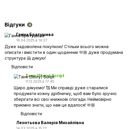
Відгуки
4
Ганна Братушева
16.04.2025 в 14:37
Дуже задоволена покупкою! Стільки всього можна
описати і вмістити в один щоденник 🫶🏼 дуже продумана
структура 🤗 дякую!
Відповісти
Таня (Story) Script
11.12.2025 в 17:45
Щиро дякуємо! 🥰 Ми справді дуже старалися
продумати кожну дрібничку, щоб вам було зручно
зберігати всі свої книжкові спогади. Неймовірно
приємно знати, що нам це вдалося! 🫶🏼
Відповісти
Леонтьєва Валерія Михайлівна
14.03.2025 в 15:27