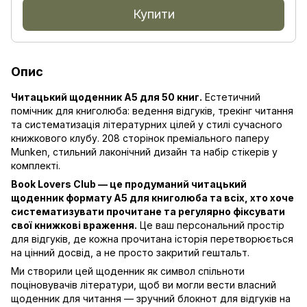
Купити
Опис
Читацький щоденник A5 для 50 книг.
Естетичний
помічник для книголюба: ведення відгуків, трекінг читання
та систематизація літературних цілей у стилі сучасного
книжкового клубу. 208 сторінок преміального паперу
Munken, стильний лаконічний дизайн та набір стікерів у
комплекті.
Book Lovers Club — це продуманий читацький
щоденник формату A5 для книголюба та всіх, хто хоче
систематизувати прочитане та регулярно фіксувати
свої книжкові враження.
Це ваш персональний простір
для відгуків, де кожна прочитана історія перетворюється
на цінний досвід, а не просто закритий гештальт.
Ми створили цей щоденник як символ спільноти
поціновувачів літератури, щоб ви могли вести власний
щоденник для читання — зручний блокнот для відгуків на