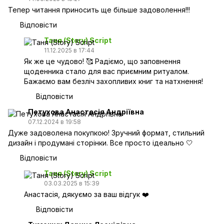
Тепер читання приносить ще більше задоволення!!!
Відповісти
Таня (Story) Script
11.12.2025 в 17:44
Як же це чудово! 🥰 Радіємо, що заповнення
щоденника стало для вас приємним ритуалом.
Бажаємо вам безліч захопливих книг та натхнення!
Відповісти
Петухова Анастасія Андріївна
07.12.2024 в 19:58
Дуже задоволена покупкою! Зручний формат, стильний
дизайн і продумані сторінки. Все просто ідеально 🤍
Відповісти
Таня (Story) Script
03.03.2025 в 15:39
Анастасія, дякуємо за ваш відгук ❤️
Відповісти