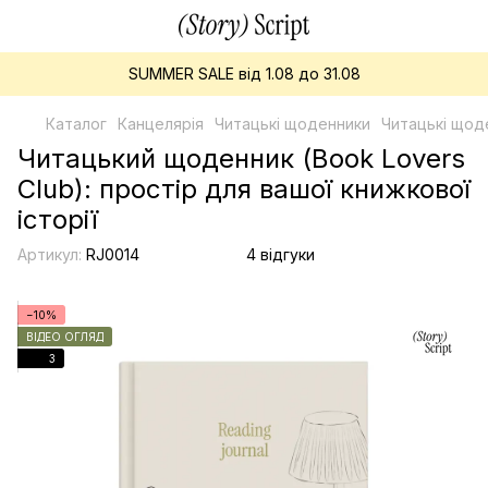
SUMMER SALE від 1.08 до 31.08
Каталог
Канцелярія
Читацькі щоденники
Читацькі щоде
Читацький щоденник (Book Lovers
Club): простір для вашої книжкової
історії
Артикул:
RJ0014
4 відгуки
−10%
ВІДЕО ОГЛЯД
3