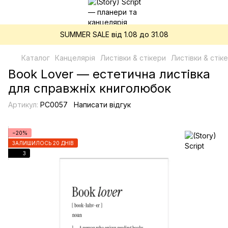
SUMMER SALE від 1.08 до 31.08
Каталог
Канцелярія
Листівки & стікери
Листівки & стіке
Book Lover — естетична листівка
для справжніх книголюбок
Артикул:
PC0057
Написати відгук
−20%
ЗАЛИШИЛОСЬ 20 ДНІВ
3