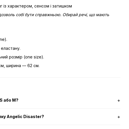
яг із характером, сенсом і затишком
 дозволь собі бути справжньою. Обирай речі, що мають
ne).
еластану.
ний розмір (one size).
м, ширина — 62 см.
 S або M?
ку Angelic Disaster?