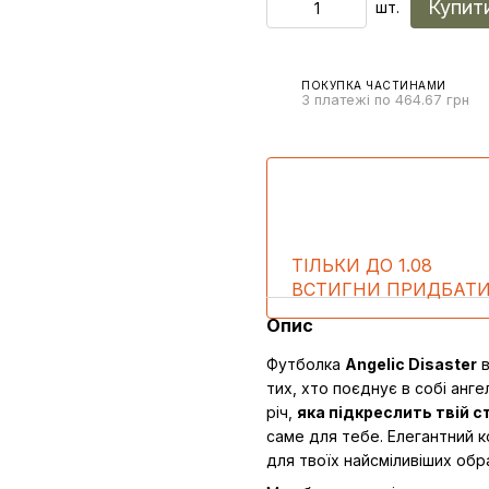
Купит
шт.
ПОКУПКА ЧАСТИНАМИ
3 платежі по 464.67 грн
ТІЛЬКИ ДО 1.08
ВСТИГНИ ПРИДБАТ
Опис
Футболка
Angelic Disaster
в
тих, хто поєднує в собі анге
річ,
яка підкреслить твій с
саме для тебе. Елегантний к
для твоїх найсміливіших обра