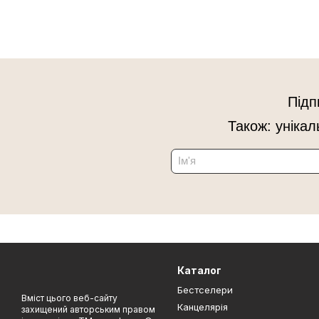
Підп
Також: унікал
Каталог
Бестселери
Вміст цього веб-сайту
Канцелярія
захищений авторським правом