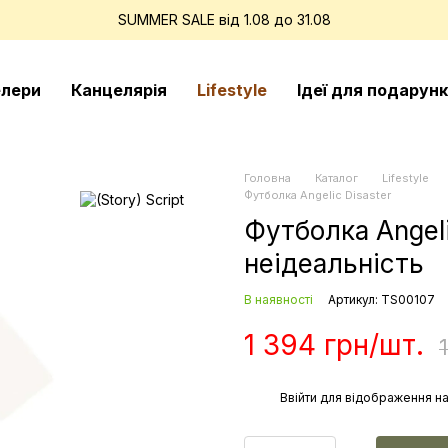
SUMMER SALE від 1.08 до 31.08
елери
Канцелярія
Lifestyle
Ідеї для подарунк
Головна
Каталог
Lifestyle
Футболка Angelic Disaster
Футболка Angeli
неідеальність
В наявності
Артикул: TS00107
1 394 грн/шт.
%
Ввійти
для відображення на