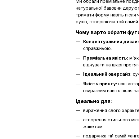
Ми обрали преміальне поєд
натуральної бавовни даруют
тримати форму навіть після 
рухів, створюючи той самий 
Чому варто обрати футб
Концептуальний дизайн
справжньою.
Преміальна якість:
м'як
відчувати на шкірі протя
Ідеальний оверсайз:
суч
Якість принту:
наш автор
і виразним навіть після ч
Ідеально для:
вираження свого характер
створення стильного мі
жакетом
подарунка тій самій «анг