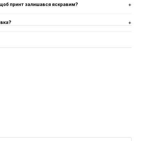
 щоб принт залишався яскравим?
авка?