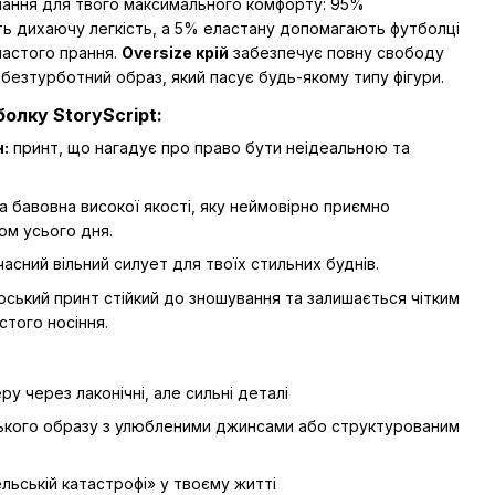
нання для твого максимального комфорту: 95%
ь дихаючу легкість, а 5% еластану допомагають футболці
частого прання.
Oversize крій
забезпечує повну свободу
безтурботний образ, який пасує будь-якому типу фігури.
олку StoryScript:
:
принт, що нагадує про право бути неідеальною та
а бавовна високої якості, яку неймовірно приємно
гом усього дня.
асний вільний силует для твоїх стильних буднів.
ський принт стійкий до зношування та залишається чітким
астого носіння.
у через лаконічні, але сильні деталі
ського образу з улюбленими джинсами або структурованим
ельській катастрофі» у твоєму житті