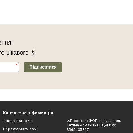
ення!
го цікавого 🖇
*
Підписатися
Контактна інформація
+380979460791
м.Берегове ФОП Іванишинець
Тетяна Романівна ЕДРПОУ:
Передзвонити вам?
3565405747