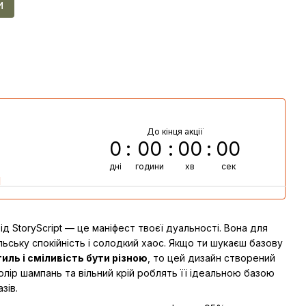
и
До кінця акції
0
00
00
00
дні
години
хв
сек
И
ід StoryScript — це маніфест твоєї дуальності. Вона для
льську спокійність і солодкий хаос. Якщо ти шукаєш базову
тиль і сміливість бути різною
, то цей дизайн створений
олір шампань та вільний крій роблять її ідеальною базою
зів.