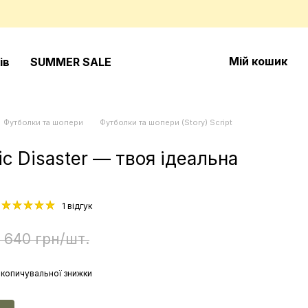
Мій кошик
ів
SUMMER SALE
Футболки та шопери
Футболки та шопери (Story) Script
c Disaster — твоя ідеальна
1 відгук
1 640 грн/шт.
копичувальної знижки