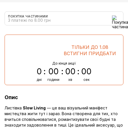
ПОКУПКА ЧАСТИНАМИ
3 платежі по 8.00 грн
ТІЛЬКИ ДО 1.08
ВСТИГНИ ПРИДБАТИ
До кінця акції
0
00
00
00
дні
години
хв
сек
Опис
Листівка
Slow Living
— це ваш візуальний маніфест
мистецтва жити тут і зараз. Вона створена для тих, хто
вчиться сповільнюватися, романтизувати свої будні та
знаходити задоволення в тиші. Це ідеальний аксесуар, що