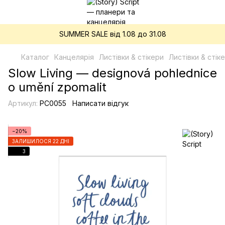
SUMMER SALE від 1.08 до 31.08
Каталог
Канцелярія
Листівки & стікери
Листівки & стіке
Slow Living — designová pohlednice
o umění zpomalit
Артикул:
PC0055
Написати відгук
−20%
ЗАЛИШИЛОСЯ 22 ДНІ
3