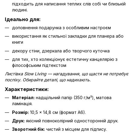
підходить для написання теплих слів собі чи близькій
людині.
Ідеально для:
доповнення подарунка з особливим настроєм
використання як стильної закладки для планера або
книги
декору стіни, дзеркала або творчого куточка
для тих, хто колекціонує естетичну канцелярію з
філософським підтекстом
Листівка Slow Living — нагадування, що щастя не потребує
поспіху. Обирайте деталі, що надихають.
Характеристики:
Матеріал:
надщільний папір (350 г/м²), матова
ламінація.
Розмір:
10,5 × 14,8 см (формат А6).
Друк:
якісний повноколірний односторонній друк.
Зворотний бік:
чистий з місцем для підпису.