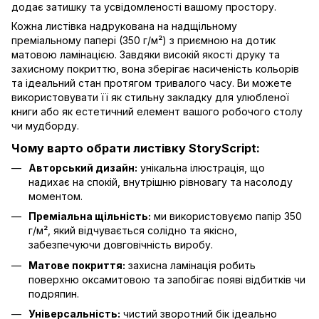
додає затишку та усвідомленості вашому простору.
Кожна листівка надрукована на надщільному
преміальному папері (350 г/м²) з приємною на дотик
матовою ламінацією. Завдяки високій якості друку та
захисному покриттю, вона зберігає насиченість кольорів
та ідеальний стан протягом тривалого часу. Ви можете
використовувати її як стильну закладку для улюбленої
книги або як естетичний елемент вашого робочого столу
чи мудборду.
Чому варто обрати листівку StoryScript:
Авторський дизайн:
унікальна ілюстрація, що
надихає на спокій, внутрішню рівновагу та насолоду
моментом.
Преміальна щільність:
ми використовуємо папір 350
г/м², який відчувається солідно та якісно,
забезпечуючи довговічність виробу.
Матове покриття:
захисна ламінація робить
поверхню оксамитовою та запобігає появі відбитків чи
подряпин.
Універсальність:
чистий зворотний бік ідеально