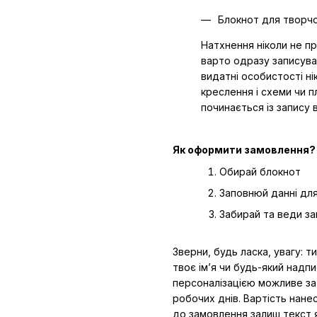
Блокнот для творчо
Натхнення ніколи не п
варто одразу записуват
видатні особистості ні
креслення і схеми чи 
починається із запису в
Як оформити замовлення?
Обирай блокнот
Заповнюй данні для
Забирай та веди за
Зверни, будь ласка, увагу: 
твоє ім’я чи будь-який надп
персоналізацією можливе за
робочих днів. Вартість нане
до замовлення залиш текст 