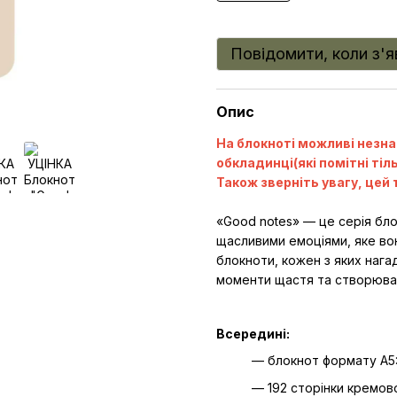
Повідомити, коли з'
Опис
На блокноті можливі незна
обкладинці(які помітні тіл
Також зверніть увагу, цей 
«Good notes» — це серія бло
щасливими емоціями, яке во
блокноти, кожен з яких нага
моменти щастя та створюват
Всередині:
— блокнот формату A5
— 192 сторінки кремово