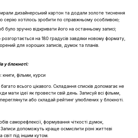
бирали дизайнерський картон та додали золоте тиснення
ю серію хотілось зробити по справжньому особливою;
б було зручно відкривати його на останньому записі;
 розгортається на 180 градусів завдяки новому формату,
орений для хороших записів, думок та планів.
ів у блокноті:
: книги, фільми, курси
 багато всього цікавого. Складання списків допомагає не
ди мати ідеї як провести свій день. Записуй всі фільми,
ш переглянути або складай рейтинг улюблених у блокноті.
обів саморефлексії, формування чіткості думок,
 Записи допоможуть краще осмислити різні життєві
а світ під іншим кутом.