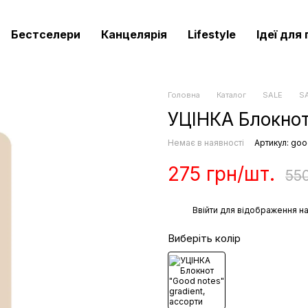
Бестселери
Канцелярія
Lifestyle
Ідеї для
Головна
Каталог
SALE
SA
УЦІНКА Блокнот 
Немає в наявності
Артикул: goo
275 грн/шт.
55
%
Ввійти
для відображення на
Виберіть колір