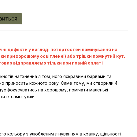
явиться
чні дефекти у вигляді потертостей ламінування на
ьки при хорошому освітленні) або трішки помнутий кут.
товар відправляємо тільки при повній оплаті
кнотів натхненна літом, його яскравими барвами та
но приносить кожного року. Саме тому, ми створили 4
дує фокусуватись на хорошому, помічати маленькі
и їх самотужки.
:
го кольору з улюбленим лінуванням в крапку, щільності