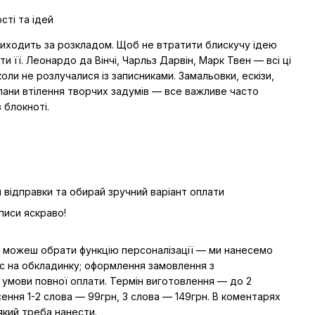
сті та ідей
риходить за розкладом. Щоб не втратити блискучу ідею
и її. Леонардо да Вінчі, Чарльз Дарвін, Марк Твен — всі ці
коли не розлучалися із записниками. Замальовки, ескізи,
плани втілення творчих задумів — все важливе часто
 блокноті.
 відправки та обирай зручний варіант оплати
писи яскраво!
ти можеш обрати функцію персоналізації — ми нанесемо
ис на обкладинку; оформлення замовлення з
 умови повної оплати. Термін виготовлення — до 2
сення 1-2 слова — 99грн, 3 слова — 149грн. В коментарях
який треба нанести.