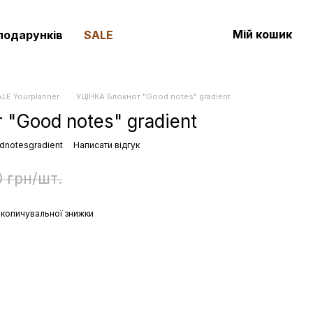
Мій кошик
 подарунків
SALE
LE Yourplanner
УЦІНКА Блокнот "Good notes" gradient
"Good notes" gradient
dnotesgradient
Написати відгук
0 грн/шт.
копичувальної знижки