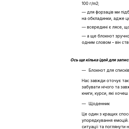
100 г/m2;
— для форзаців ми під
на обкладинки, адже ц
— всередині є лясе, що
— а ще блокнот зручно
одним словом – він ств
Ось ще кілька ідей для запис
Блокнот для списків
Нас завжди оточує так
забувати нічого та завж
книги, курси, які хоче
Щоденник
Це один з кращих спос
упорядкування емоцій.
ситуації та поглянути н