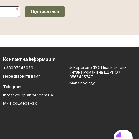
*
Підписатися
Контактна інформація
+380979460791
м.Берегове ФОП Іванишинець
Тетяна Романівна ЕДРПОУ:
Передзвонити вам?
3565405747
Мапа проїзду
Telegram
info@yourplanner.com.ua
Ми в соцмережах