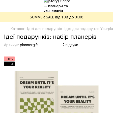
SUMMER SALE від 1.08 до 31.08
Каталог
Ідеї для подарунків
Ідеї для подарунків Yourpl
Ідеї подарунків: набір планерів
Артикул:
plannergift
2 відгуки
−15%
3