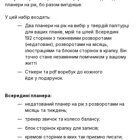
планери на рік, бо разом вигідніше.
У цей набір входять:
Два планери на рік на вибір у твердій палітурці
для ваших планів, мрій та цілей. Всередині
192 сторінки з тижневими розворотами
(недатовані), розворотами на місяць,
ілюстраціями та блоком сторінок в крапку. Він
точно стане незамінним помічником у вашому
житті
Стікери та pdf воркбук до кожного
йде у подарунок.
Всередині планера:
недатований планер на рік з розворотами на
місяць та тиждень;
трекер звичок та колесо балансу;
блок сторінок крапку для записів;
кремові сторінки в яких так приємно писати;