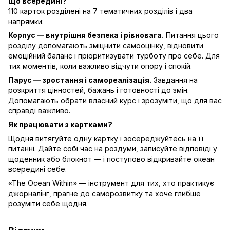
Що всередині?
110 карток розділені на 7 тематичних розділів і два
напрямки:
Корпус — внутрішня безпека і рівновага.
Питання цього
розділу допомагають зміцнити самооцінку, відновити
емоційний баланс і пріоритизувати турботу про себе. Для
тих моментів, коли важливо відчути опору і спокій.
Парус — зростання і самореалізація.
Завдання на
розкриття цінностей, бажань і готовності до змін.
Допомагають обрати власний курс і зрозуміти, що для вас
справді важливо.
Як працювати з картками?
Щодня витягуйте одну картку і зосереджуйтесь на її
питанні. Дайте собі час на роздуми, записуйте відповіді у
щоденник або блокнот — і поступово відкривайте океан
всередині себе.
«The Ocean Within» — інструмент для тих, хто практикує
джорналінг, прагне до саморозвитку та хоче глибше
розуміти себе щодня.