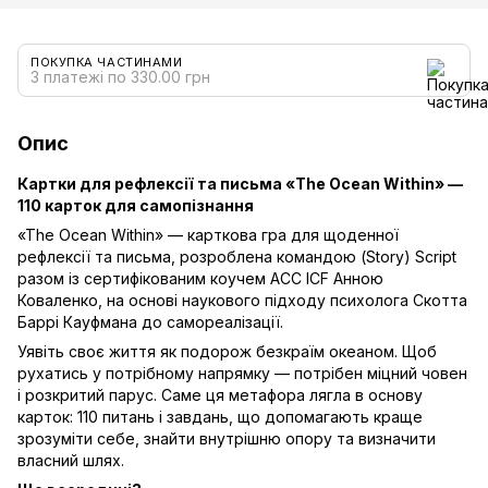
ПОКУПКА ЧАСТИНАМИ
3 платежі по 330.00 грн
Опис
Картки для рефлексії та письма «The Ocean Within» —
110 карток для самопізнання
«The Ocean Within» — карткова гра для щоденної
рефлексії та письма, розроблена командою (Story) Script
разом із сертифікованим коучем ACC ICF Анною
Коваленко, на основі наукового підходу психолога Скотта
Баррі Кауфмана до самореалізації.
Уявіть своє життя як подорож безкраїм океаном. Щоб
рухатись у потрібному напрямку — потрібен міцний човен
і розкритий парус. Саме ця метафора лягла в основу
карток: 110 питань і завдань, що допомагають краще
зрозуміти себе, знайти внутрішню опору та визначити
власний шлях.