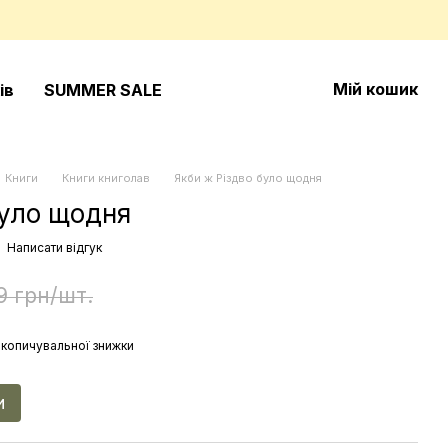
Мій кошик
ів
SUMMER SALE
Книги
Книги книголав
Якби ж Різдво було щодня
було щодня
Написати відгук
9 грн/шт.
копичувальної знижки
и