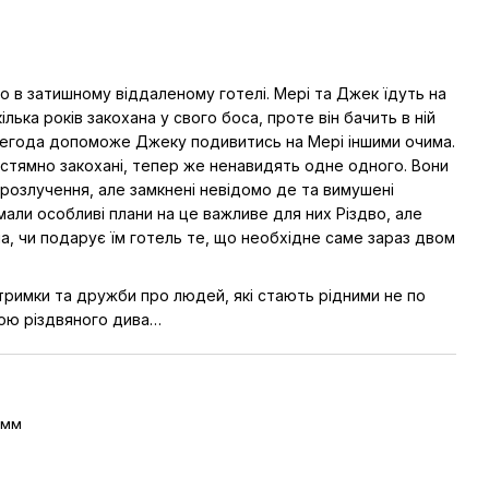
о в затишному віддаленому готелі. Мері та Джек їдуть на
ілька років закохана у свого боса, проте він бачить в ній
негода допоможе Джеку подивитись на Мері іншими очима.
естямно закохані, тепер же ненавидять одне одного. Вони
розлучення, але замкнені невідомо де та вимушені
 мали особливі плани на це важливе для них Різдво, але
а, чи подарує їм готель те, що необхідне саме зараз двом
дтримки та дружби про людей, які стають рідними не по
ькою різдвяного дива…
 мм