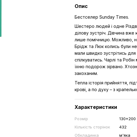
Опис
Бестселер Sunday Times.
Шестеро людей і одне Різдв
ділову зустріч. Дівчина вже к
лише помічницю. Можливо, 
Брідж та Люк колись були н
мали швидко зустрітись для 
спілкуватись. Чарлі та Робін
їхню подорож зірвано. Хтозн
закоханим.
Тепла історія прийняття, пі
крові, а по духу – з крапел
Характеристики
Розмір
130×200
Кількість сторінок
432
Обкладинка
м'яка