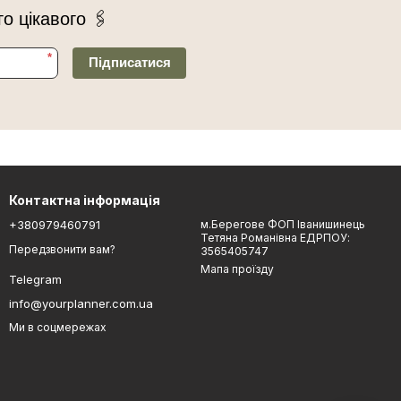
го цікавого 🖇
*
Підписатися
Контактна інформація
+380979460791
м.Берегове ФОП Іванишинець
Тетяна Романівна ЕДРПОУ:
Передзвонити вам?
3565405747
Мапа проїзду
Telegram
info@yourplanner.com.ua
Ми в соцмережах