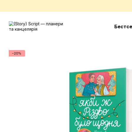
Перейти до основного контенту
Бестс
−20%