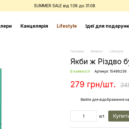
SUMMER SALE від 1.08 до 31.08
елери
Канцелярія
Lifestyle
Ідеї для подарунк
Головна
Каталог
Lifestyle
Якби ж Різдво 
В наявності
Артикул: 15486236
279 грн/шт.
34
%
Ввійти
для відображення на
Купит
шт.