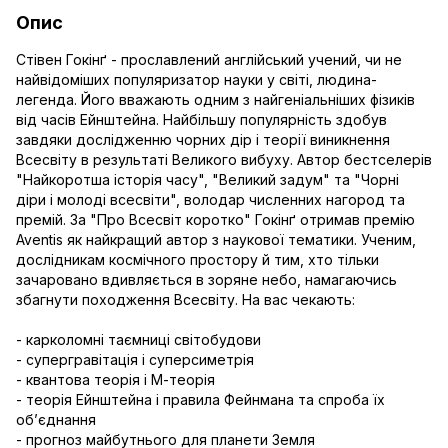
Опис
Стівен Гокінґ - прославлений англійський учений, чи не
найвідоміших популяризатор науки у світі, людина-
легенда. Його вважають одним з найгеніальніших фізиків
від часів Ейнштейна. Найбільшу популярність здобув
завдяки дослідженню чорних дір і теорії виникнення
Всесвіту в результаті Великого вибуху. Автор бестселерів
"Найкоротша історія часу", "Великий задум" та "Чорні
діри і молоді всесвіти", володар численних нагород та
премій. За "Про Всесвіт коротко" Гокінґ отримав премію
Aventis як найкращий автор з наукової тематики. Ученим,
дослідникам космічного простору й тим, хто тільки
зачаровано вдивляється в зоряне небо, намагаючись
збагнути походження Всесвіту. На вас чекають:
- карколомні таємниці світобудови
- супергравітація і суперсиметрія
- квантова теорія і М-теорія
- теорія Ейнштейна і правила Фейнмана та спроба їх
об’єднання
- прогноз майбутнього для планети Земля