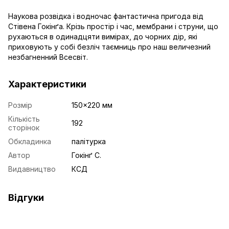
Наукова розвідка і водночас фантастична пригода від
Стівена Гокінґа. Крізь простір і час, мембрани і струни, що
рухаються в одинадцяти вимірах, до чорних дір, які
приховують у собі безліч таємниць про наш величезний
незбагненний Всесвіт.
Характеристики
Розмір
150x220 мм
Кількість
192
сторінок
Обкладинка
палітурка
Автор
Гокінґ С.
Видавництво
КСД
Відгуки