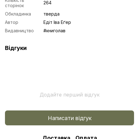
Кількість
264
сторінок
Обкладинка
тверда
Автор
Едіт Іва Еґер
Видавництво
#книголав
Відгуки
Додайте перший відгук
Написати відгук
Доставка
Оплата